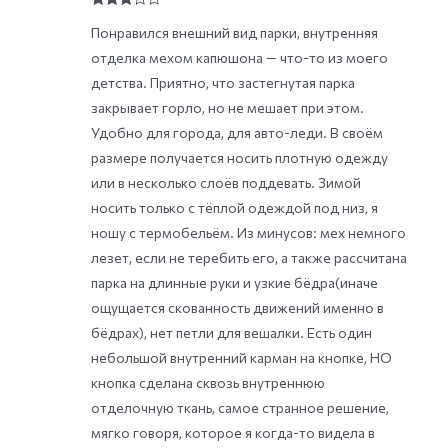
Rated
3
Понравился внешний вид парки, внутренняя
out of
5
отделка мехом капюшона — что-то из моего
детства. Приятно, что застегнутая парка
закрывает горло, но не мешает при этом.
Удобно для города, для авто-леди. В своём
размере получается носить плотную одежду
или в несколько слоёв поддевать. Зимой
носить только с тёплой одеждой под низ, я
ношу с термобельём. Из минусов: мех немного
лезет, если не теребить его, а также рассчитана
парка на длинные руки и узкие бёдра(иначе
ощущается скованность движений именно в
бёдрах), нет петли для вешалки. Есть один
небольшой внутренний карман на кнопке, НО
кнопка сделана сквозь внутреннюю
отделочную ткань, самое странное решение,
мягко говоря, которое я когда-то видела в