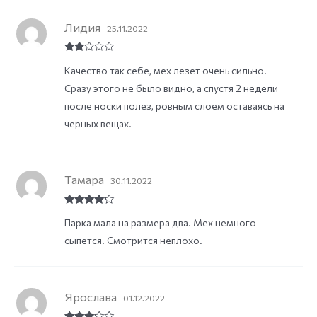
Лидия
25.11.2022
Rate
Качество так себе, мех лезет очень сильно.
d
2
out
Сразу этого не было видно, а спустя 2 недели
of 5
после носки полез, ровным слоем оставаясь на
черных вещах.
Тамара
30.11.2022
Rated
4
Парка мала на размера два. Мех немного
out of 5
сыпется. Смотрится неплохо.
Ярослава
01.12.2022