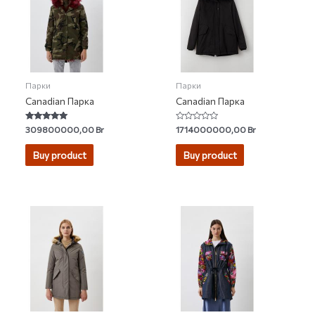
Парки
Парки
Canadian Парка
Canadian Парка
Rated
Rated
309800000,00
Br
1714000000,00
Br
5.00
0
out of 5
out
of
Buy product
Buy product
5