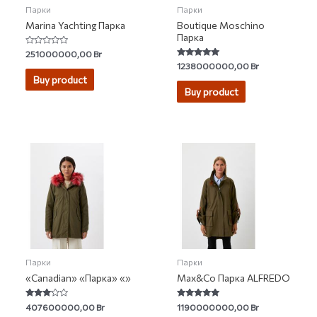
Парки
Парки
Marina Yachting Парка
Boutique Moschino
Парка
Rated
251000000,00
Br
0
Rated
1238000000,00
Br
out
5.00
of
Buy product
out of 5
5
Buy product
Парки
Парки
«Canadian» «Парка» «»
Max&Co Парка ALFREDO
Rated
Rated
407600000,00
Br
1190000000,00
Br
3.00
5.00