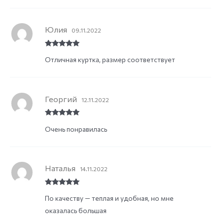
Юлия
09.11.2022
Rated
5
out
Отличная куртка, размер соответствует
of 5
Георгий
12.11.2022
Rated
5
out
Очень понравилась
of 5
Наталья
14.11.2022
Rated
5
out
По качеству — теплая и удобная, но мне
of 5
оказалась большая