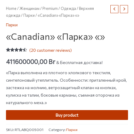
Home
/
Женщинам
/
Premium
/
Одежда
/
Верхняя
одежда
/
Парки
/ «Canadian» «Парка» «»
Парки
«Canadian» «Парка» «»
(
20
customer reviews)
Rated
20
4.25
out of 5
411600000,00
Br
& Бесплатная доставка!
based on
customer
ratings
«Парка выполнена из плотного хлопкового текстиля,
синтепоновый утеплитель. Особенности: приталенный крой,
застежка на молнию, ветрозащитный клапан на кнопках,
кулиска на талии, боковые карманы, съемная оторочка из
натурального меха.»
Buy product
SKU:
RTLABQ005001
Category:
Парки