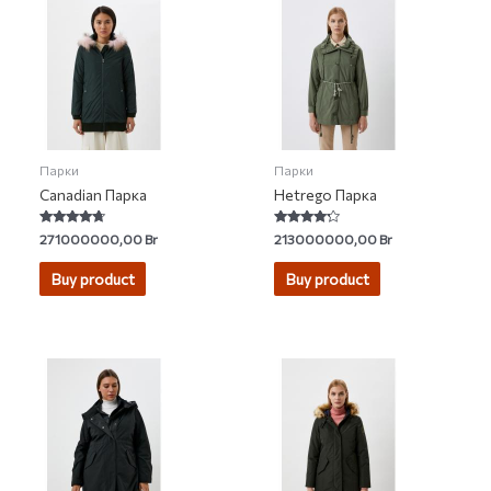
Парки
Парки
Canadian Парка
Hetrego Парка
Rated
Rated
271000000,00
Br
213000000,00
Br
4.50
4.00
out of 5
out of 5
Buy product
Buy product