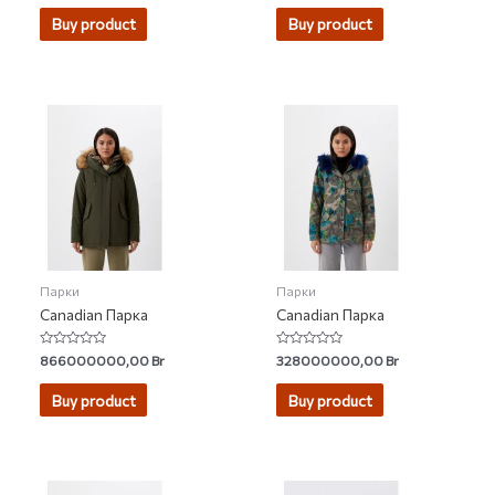
out of 5
out of 5
Buy product
Buy product
Парки
Парки
Canadian Парка
Canadian Парка
Rated
Rated
866000000,00
Br
328000000,00
Br
0
0
out
out
of
of
Buy product
Buy product
5
5