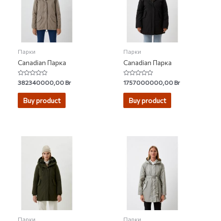
Парки
Парки
Canadian Парка
Canadian Парка
Rated
Rated
382340000,00
Br
1757000000,00
Br
0
0
out
out
of
of
Buy product
Buy product
5
5
Парки
Парки