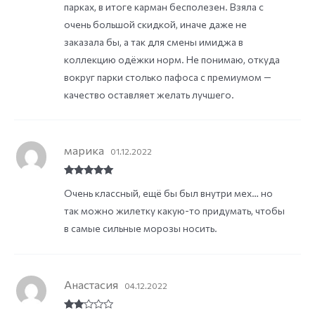
парках, в итоге карман бесполезен. Взяла с
очень большой скидкой, иначе даже не
заказала бы, а так для смены имиджа в
коллекцию одёжки норм. Не понимаю, откуда
вокруг парки столько пафоса с премиумом —
качество оставляет желать лучшего.
марика
01.12.2022
Rated
5
out
Очень классный, ещё бы был внутри мех… но
of 5
так можно жилетку какую-то придумать, чтобы
в самые сильные морозы носить.
Анастасия
04.12.2022