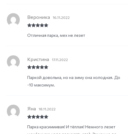
Вероника
16.11.2022
Rated
5
out
Отличная парка, мех не лезет
of 5
Кристина
17.11.2022
Rated
5
out
Паркой довольна, но на зиму она холодная. До
of 5
-10 максимум.
Яна
18.11.2022
Rated
5
out
Парка красиииивая! И тёплая! Немного лезет
of 5