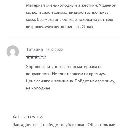
Rate
Материал очень холодный и жесткий. У данной
d
2
out
модели сезон «зима», видимо только из-за
of 5
меха, без меха она больше похожа на летнюю
ветровку. Мех жутко линяет. Отказ
Татьяна
05.12.2022
Rated
3
Хорошо сшит, но качество материала не
out of
5
понравилось. Не тянет совсем на премиум.
Цена слишком завышена. Пойдет на евро зиму,
не холоднее
Add a review
Ваш адрес email не будет опубликован.
Обязательные