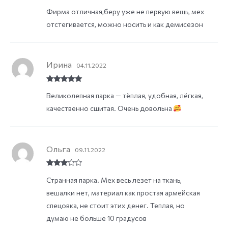
Rated
5
out
Фирма отличная,беру уже не первую вещь, мех
of 5
отстегивается, можно носить и как демисезон
Ирина
04.11.2022
Rated
5
out
Великолепная парка — тёплая, удобная, лёгкая,
of 5
качественно сшитая. Очень довольна
Ольга
09.11.2022
Rated
3
Странная парка. Мех весь лезет на ткань,
out of
5
вешалки нет, материал как простая армейская
спецовка, не стоит этих денег. Теплая, но
думаю не больше 10 градусов