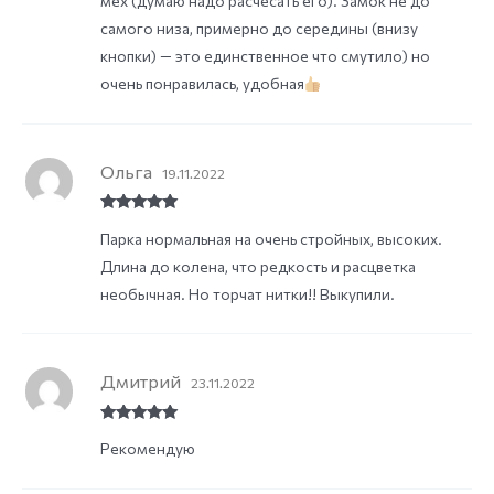
мех (думаю надо расчесать его). Замок не до
самого низа, примерно до середины (внизу
кнопки) — это единственное что смутило) но
очень понравилась, удобная
Ольга
19.11.2022
Rated
5
out
Парка нормальная на очень стройных, высоких.
of 5
Длина до колена, что редкость и расцветка
необычная. Но торчат нитки!! Выкупили.
Дмитрий
23.11.2022
Rated
5
out
Рекомендую
of 5