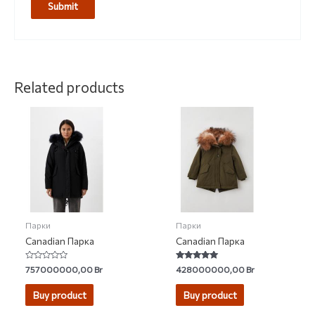
Related products
Парки
Парки
Canadian Парка
Canadian Парка
Rated
Rated
757000000,00
Br
428000000,00
Br
0
5.00
out
out of 5
of
Buy product
Buy product
5