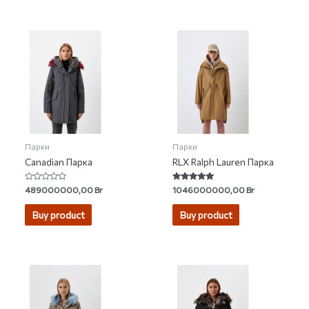
Парки
Парки
Canadian Парка
RLX Ralph Lauren Парка
Rated
Rated
489000000,00
Br
1046000000,00
Br
0
4.75
out
out of 5
of
Buy product
Buy product
5