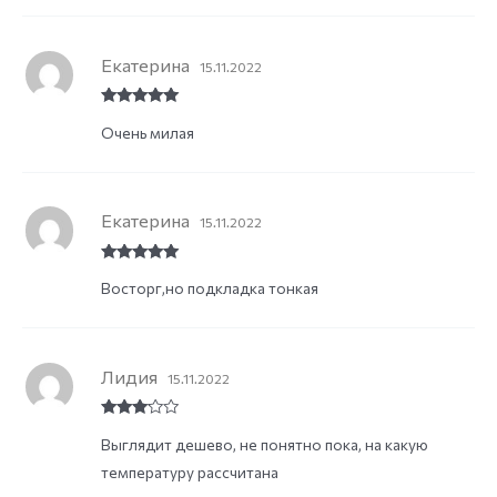
Екатерина
15.11.2022
Rated
5
out
Очень милая
of 5
Екатерина
15.11.2022
Rated
5
out
Восторг,но подкладка тонкая
of 5
Лидия
15.11.2022
Rated
3
Выглядит дешево, не понятно пока, на какую
out of
5
температуру рассчитана