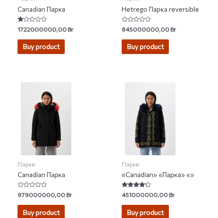
Canadian Парка
Hetrego Парка reversible
Rated
Rated
1722000000,00
Br
845000000,00
Br
1.00
0
out
out
of
of
Buy product
Buy product
5
5
Парки
Парки
Canadian Парка
«Canadian» «Парка» «»
Rated
Rated
979000000,00
Br
451000000,00
Br
0
4.00
out
out of 5
of
Buy product
Buy product
5