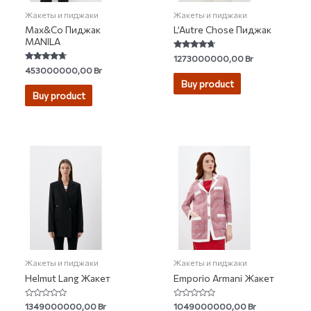
Жакеты и пиджаки
Жакеты и пиджаки
Max&Co Пиджак
L’Autre Chose Пиджак
MANILA
Rated
1273000000,00
Br
4.50
Rated
453000000,00
Br
out of 5
4.50
Buy product
out of 5
Buy product
Жакеты и пиджаки
Жакеты и пиджаки
Helmut Lang Жакет
Emporio Armani Жакет
Rated
Rated
1349000000,00
Br
1049000000,00
Br