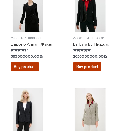
Жакеты и пиджаки
Жакеты и пиджаки
Emporio Armani Жакет
Barbara Bui Пиджак
Rated
Rated
693000000,00
Br
2655000000,00
Br
4.20
5.00
out of 5
out of 5
Buy product
Buy product