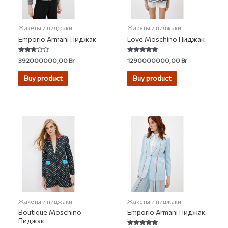
Жакеты и пиджаки
Жакеты и пиджаки
Emporio Armani Пиджак
Love Moschino Пиджак
Rated
Rated
392000000,00
Br
1290000000,00
Br
2.60
4.67
out of
out of 5
5
Buy product
Buy product
Жакеты и пиджаки
Жакеты и пиджаки
Boutique Moschino
Emporio Armani Пиджак
Пиджак