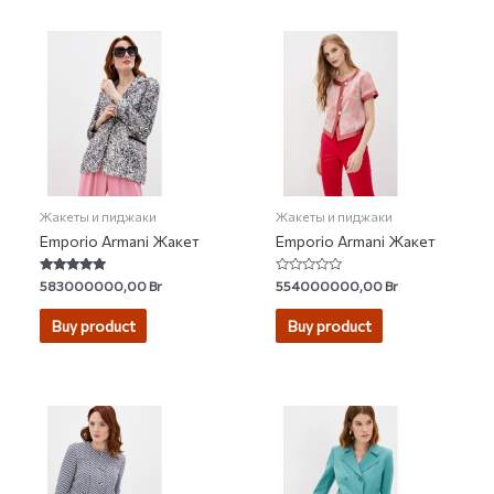
Жакеты и пиджаки
Жакеты и пиджаки
Emporio Armani Жакет
Emporio Armani Жакет
Rated
Rated
583000000,00
Br
554000000,00
Br
4.67
0
out of 5
out
of
Buy product
Buy product
5