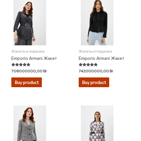
Жакеты и пиджаки
Жакеты и пиджаки
Emporio Armani Жакет
Emporio Armani Жакет
Rated
Rated
708000000,00
Br
742000000,00
Br
4.67
4.67
out of 5
out of 5
Buy product
Buy product