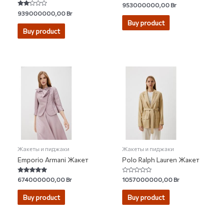
Rated
953000000,00
Br
5.00
Rated
939000000,00
Br
out of 5
2.00
Buy product
out
of 5
Buy product
Жакеты и пиджаки
Жакеты и пиджаки
Emporio Armani Жакет
Polo Ralph Lauren Жакет
Rated
Rated
674000000,00
Br
1057000000,00
Br
5.00
0
out of 5
out
of
Buy product
Buy product
5