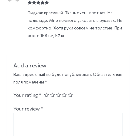
Rated
5
out
Пиджак красивый. Ткань очень плотная. На
of 5
подкладе. Мне немного узковато в рукавах. Не
комфортно. Хотя руки совсем не толстые. При
росте 168 см, 57 кг
Add a review
Ваш адрес email не будет опубликован.
Обязательные
поля помечены
*
Your rating
*
Your review
*