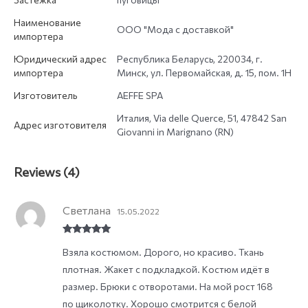
Наименование
ООО "Мода с доставкой"
импортера
Юридический адрес
Республика Беларусь, 220034, г.
импортера
Минск, ул. Первомайская, д. 15, пом. 1Н
Изготовитель
AEFFE SPA
Италия, Via delle Querce, 51, 47842 San
Адрес изготовителя
Giovanni in Marignano (RN)
Reviews (4)
Светлана
15.05.2022
Rated
5
out
Взяла костюмом. Дорого, но красиво. Ткань
of 5
плотная. Жакет с подкладкой. Костюм идёт в
размер. Брюки с отворотами. На мой рост 168
по щиколотку. Хорошо смотрится с белой