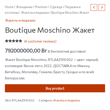
Home
/
Женщинам
/
Premium
/
Одежда
/
Пиджаки и
костюмы
/
Жакеты и пиджаки
/ Boutique Moschino Жакет
Жакеты и пиджаки
Boutique Moschino Жакет
(
4
customer reviews)
Rated
4
5.00
out of 5
792000000,00
Br
& Бесплатная доставка!
based on
customer
ratings
Жакет Boutique Moschino, RTLAAZ910302 — цвет: черный,
коллекция: Весна-лето 2022. ДОСТАВКА по Минску,
Витебску, Могилёву, Гомелю, Бресту, Гродно и по всей
Белоруссии.
Buy product
SKU:
RTLAAZ910302
Category:
Жакеты и пиджаки