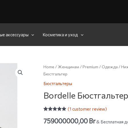
ые аксессуары
Косметика и уход
Home
/
Женщинам
/
Premium
/
Одежда
/
Ниж
Бюстгальтер
Бюстгальтеры
Bordelle Бюстгальте
(
1
customer review)
Rated
1
5.00
759000000,00
Br
out of 5
& Бесплатная д
based on