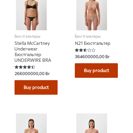
Бюстгальтеры
Бюстгальтеры
Stella McCartney
N21 Бюстгальтер
Underwear
Бюстгальтер
Rated
364600000,00
Br
2.60
UNDERWIRE BRA
out of
5
Buy product
Rated
266000000,00
Br
4.50
out of 5
Buy product