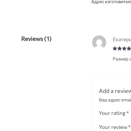
Адрес изготовител
Reviews (1)
Екатер
Rated
5
o
Размер с
of 5
Add a revie
Ваш адрес emai
Your rating
*
Your review
*