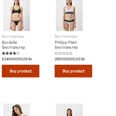
Бюстгальтеры
Бюстгальтеры
Bordelle
Philipp Plein
Бюстгальтер
Бюстгальтер
Rated
Rated
624000000,00
Br
285000000,00
Br
4.00
0
out of 5
out
of
Buy product
Buy product
5