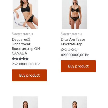
Бюстгальтеры
Бюстгальтеры
Dsquared2
Dita Von Teese
Underwear
Бюстгальтер
Бюстгальтер OH
CANADA
Rated
169000000,00
Br
0
out
of
Rated
252000000,00
Br
Buy product
5
5.00
out of 5
Buy product