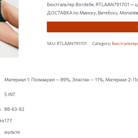
customer
Бюстгальтер Bordelle, RTLAAN791701 — ц
rating
ДОСТАВКА по Минску, Витебску, Могилёву,
SKU:
RTLAAN791701
Category:
Бюстгальте
Материал 1: Полиакрил — 89%, Эластан — 11%, Материал 2: 
S INT
и
88-63-92
то
177
мульти