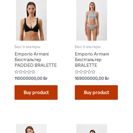
Бюстгальтеры
Бюстгальтеры
Emporio Armani
Emporio Armani
Бюстгальтер
Бюстгальтер
PADDED BRALETTE
BRALETTE
Rated
Rated
110000000,00
Br
169000000,00
Br
0
0
out
out
of
of
Buy product
Buy product
5
5