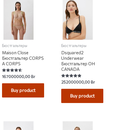
Бюстгальтеры
Бюстгальтеры
Maison Close
Dsquared2
Бюстгальтер CORPS
Underwear
A CORPS
Бюстгальтер OH
CANADA
Rated
167000000,00
Br
4.57
Rated
252000000,00
Br
out of 5
5.00
out of 5
Buy product
Buy product