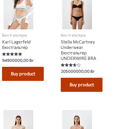
Бюстгальтеры
Бюстгальтеры
Karl Lagerfeld
Stella McCartney
Бюстгальтер
Underwear
Бюстгальтер
UNDERWIRE BRA
Rated
94900000,00
Br
4.91
out of 5
Rated
205000000,00
Br
Buy product
3.67
out of 5
Buy product