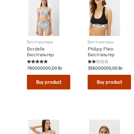
Бюстгальтеры
Бюстгальтеры
Bordelle
Philipp Plein
Бюстгальтер
Бюстгальтер
Rated
Rated
780000000,00
Br
356000000,00
Br
5.00
2.00
out of 5
out
of 5
Buy product
Buy product