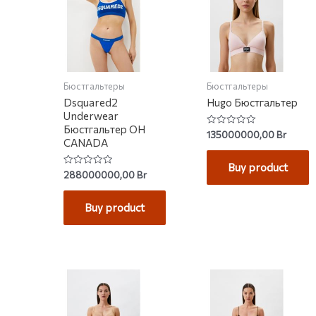
Бюстгальтеры
Бюстгальтеры
Dsquared2
Hugo Бюстгальтер
Underwear
Бюстгальтер OH
Rated
135000000,00
Br
0
CANADA
out
of
Buy product
5
Rated
288000000,00
Br
0
out
of
Buy product
5