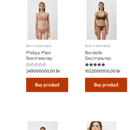
Бюстгальтеры
Бюстгальтеры
Philipp Plein
Bordelle
Бюстгальтер
Бюстгальтер
Rated
Rated
249000000,00
Br
1022000000,00
Br
0
5.00
out
out of 5
of
Buy product
Buy product
5