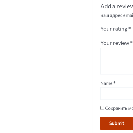
Add a revie
Ваш адрес emai
Your rating
*
Your review
*
Name
*
Сохранить мо