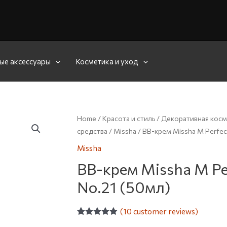
ые аксессуары
Косметика и уход
Home
/
Красота и стиль
/
Декоративная косм
средства
/
Missha
/ BB-крем Missha M Perfec
Missha
BB-крем Missha M Pe
No.21 (50мл)
(
10
customer reviews)
Rated
10
4.90