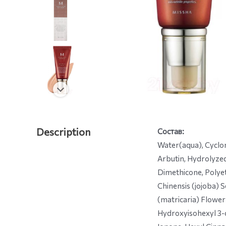
Description
Состав:
Water(aqua), Cyclom
Arbutin, Hydrolyzed
Dimethicone, Polyet
Chinensis (jojoba) 
(matricaria) Flowe
Hydroxyisohexyl 3-