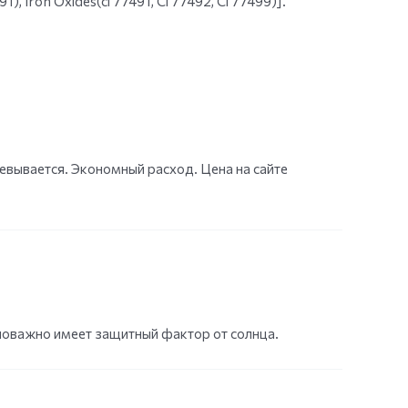
1), Iron Oxides(ci 77491, Ci 77492, Ci 77499)].
евывается. Экономный расход. Цена на сайте
ловажно имеет защитный фактор от солнца.