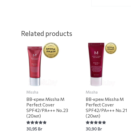
Related products
Missha
Missha
BB-крем Missha M
BB-крем Missha M
Perfect Cover
Perfect Cover
SPF42/PA+++ No.23
SPF42/PA+++ No.21
(20мл)
(20мл)
Rated
Rated
30,95
Br
30,90
Br