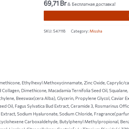
69,71
Br
out of 5
& Бесплатная доставка!
based on
customer
ratings
SKU:
547118
Category:
Missha
ethicone, Ethylhexyl Methoxycinnamate, Zinc Oxide, Caprylic/capri
 Collagen, Dimethicone, Macadamia Ternifolia Seed Oil, Squalane
hylene, Beeswax(cera Alba), Glycerin, Propylene Glycol, Caviar Ex
Seed Oil, Fagus Sylvatica Bud Extract, Ceramide 3, Rosmarinus Offi
r Extract, Sodium Hyaluronate, Sodium Chloride, Fragrance(parf
cyclohexene Carboxaldehyde, Butylphenyl Methylpropional, Benzyl