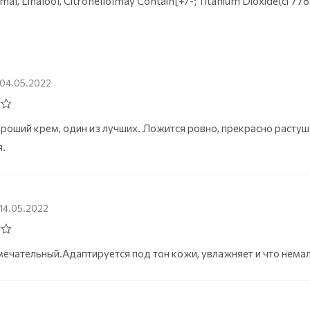
al, Linalool, Citronellolmay Contain[+/-; Titanium Dioxide(ci 7789
04.05.2022
роший крем, один из лучших. Ложится ровно, прекрасно растуш
.
14.05.2022
ечательный.Адаптируется под тон кожи, увлажняет и что нема