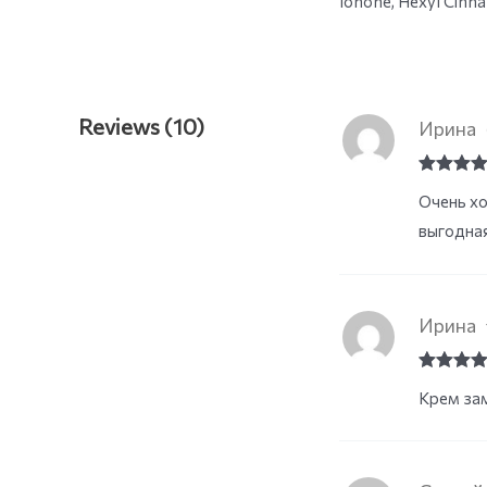
Ionone, Hexyl Cinnam
Reviews (10)
Ирина
Rated
4
Очень хо
out of 5
выгодная
Ирина
Rated
4
Крем зам
out of 5