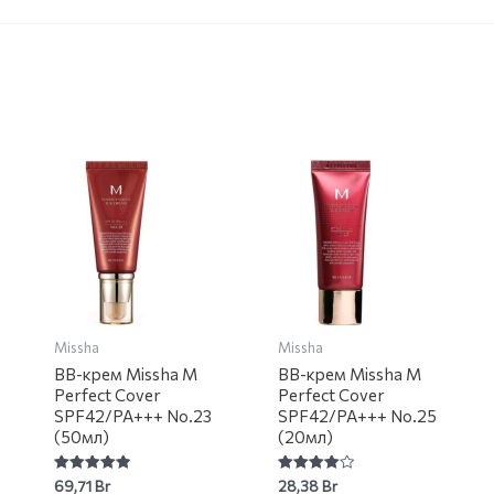
Missha
Missha
BB-крем Missha M
BB-крем Missha M
Perfect Cover
Perfect Cover
SPF42/PA+++ No.23
SPF42/PA+++ No.25
(50мл)
(20мл)
Rated
Rated
69,71
Br
28,38
Br