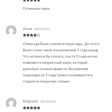
Rated
5
out
Отличные тапки
of 5
Анна
28.07.2022
Rated
4
Очень удобные, купили вторую пару. До этого
out of 5
были точно такие же,купленные 3 года назад.
Что хотелось бы сказать, спустя 3 года носки,
появляется неприятный запах, который
довольно сложно вывести. Внутренняя
подкладка за 3 года,также отклеивается и
стирается покрытие стельки
Марина
29.07.2022