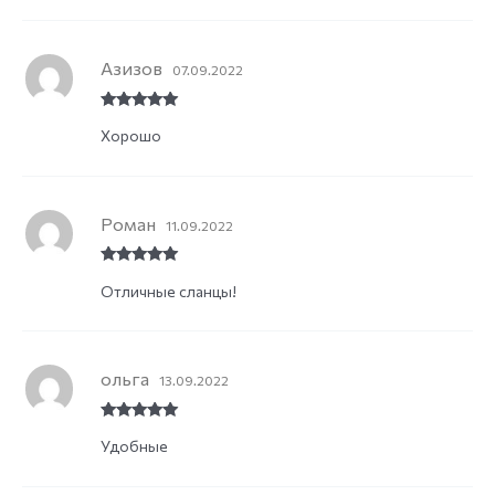
Азизов
07.09.2022
Rated
5
out
Хорошо
of 5
Роман
11.09.2022
Rated
5
out
Отличные сланцы!
of 5
ольга
13.09.2022
Rated
5
out
Удобные
of 5