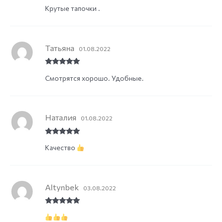
Rated
5
out
Крутые тапочки .
of 5
Татьяна
01.08.2022
Rated
5
out
Смотрятся хорошо. Удобные.
of 5
Наталия
01.08.2022
Rated
5
out
Качество
of 5
Altynbek
03.08.2022
Rated
5
out
of 5