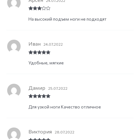
24.07.2022
Rated
3
На высокий подъем ноги не подходят
out of
5
Иван
24.07.2022
Rated
5
out
Удобные, мягкие
of 5
Дамир
25.07.2022
Rated
5
out
Для узкой ноги Качество отличное
of 5
Виктория
28.07.2022