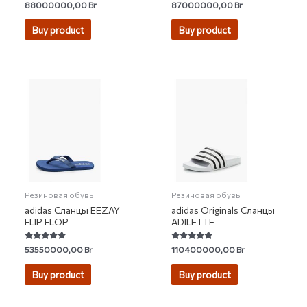
Rated
Rated
88000000,00
Br
87000000,00
Br
4.76
4.86
out of 5
out of 5
Buy product
Buy product
Резиновая обувь
Резиновая обувь
adidas Сланцы EEZAY
adidas Originals Сланцы
FLIP FLOP
ADILETTE
Rated
Rated
53550000,00
Br
110400000,00
Br
4.90
4.64
out of 5
out of 5
Buy product
Buy product