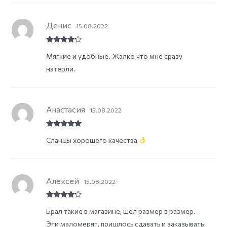
Денис
15.08.2022
Rated
4
Мягкие и удобные. Жалко что мне сразу
out of 5
натерли.
Анастасия
15.08.2022
Rated
5
out
Сланцы хорошего качества
of 5
Алексей
15.08.2022
Rated
4
Брал такие в магазине, шёл размер в размер.
out of 5
Эти маломерят, пришлось сдавать и заказывать