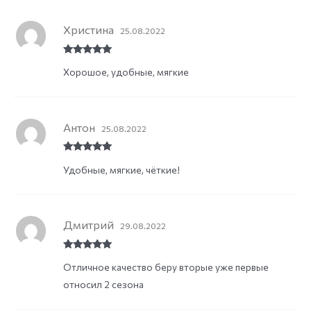
Христина
25.08.2022
Rated
5
out
Хорошое, удобные, мягкие
of 5
Антон
25.08.2022
Rated
5
out
Удобные, мягкие, чёткие!
of 5
Дмитрий
29.08.2022
Rated
5
out
Отличное качество беру вторые уже первые
of 5
относил 2 сезона