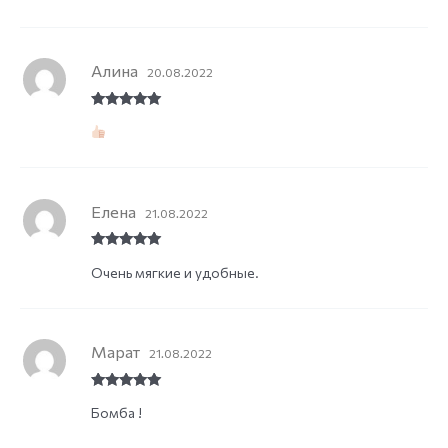
Алина
20.08.2022
Rated
5
out
of 5
Елена
21.08.2022
Rated
5
out
Очень мягкие и удобные.
of 5
Марат
21.08.2022
Rated
5
out
Бомба !
of 5