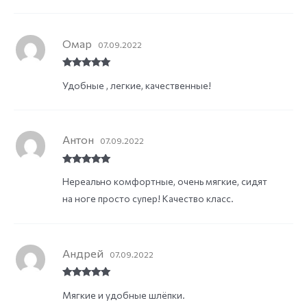
Омар
07.09.2022
Rated
5
out
Удобные , легкие, качественные!
of 5
Антон
07.09.2022
Rated
5
out
Нереально комфортные, очень мягкие, сидят
of 5
на ноге просто супер! Качество класс.
Андрей
07.09.2022
Rated
5
out
Мягкие и удобные шлёпки.
of 5