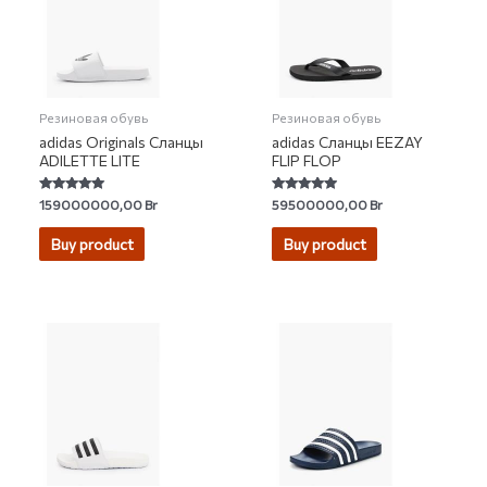
Резиновая обувь
Резиновая обувь
adidas Originals Сланцы
adidas Сланцы EEZAY
ADILETTE LITE
FLIP FLOP
Rated
Rated
159000000,00
Br
59500000,00
Br
4.96
4.70
out of 5
out of 5
Buy product
Buy product