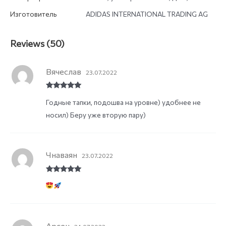
Изготовитель
ADIDAS INTERNATIONAL TRADING AG
Reviews (50)
Вячеслав
23.07.2022
Rated
5
out
Годные тапки, подошва на уровне) удобнее не
of 5
носил) Беру уже вторую пару)
Чнаваян
23.07.2022
Rated
5
out
of 5
Арсен