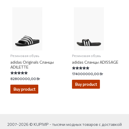
Резиновая обувь
Резиновая обувь
adidas Originals Сланцы
adidas Сланцы ADISSAGE
ADILETTE
Rated
174000000,00
Br
4.88
Rated
82800000,00
Br
out of 5
4.78
Buy product
out of 5
Buy product
2007-2026 © KUPIVIP - тысячи модных товаров с доставкой