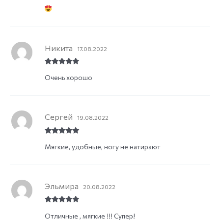
Rated
5
out
of 5
Никита
17.08.2022
Rated
5
out
Очень хорошо
of 5
Сергей
19.08.2022
Rated
5
out
Мягкие, удобные, ногу не натирают
of 5
Эльмира
20.08.2022
Rated
5
out
Отличные , мягкие !!! Супер!
of 5