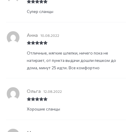
Rated
5
out
Супер сланцы
of 5
Анна
10.08.2022
Rated
5
out
Отличные, мягкие шлепки, ничего пока не
of 5
натирает, от пункта выдачи дошли пешком до
дома, минут 25 идти. Все комфортно
Ольга
12.08.2022
Rated
5
out
Хорошие сланцы
of 5