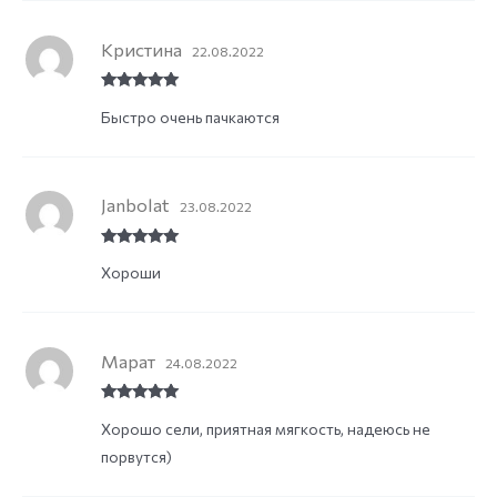
Кристина
22.08.2022
Rated
5
out
Быстро очень пачкаются
of 5
Janbolat
23.08.2022
Rated
5
out
Хороши
of 5
Марат
24.08.2022
Rated
5
out
Хорошо сели, приятная мягкость, надеюсь не
of 5
порвутся)