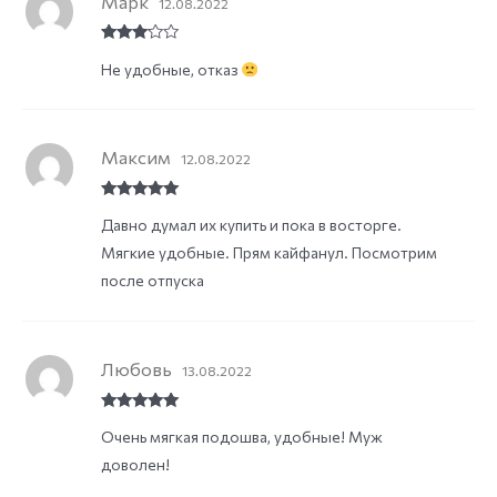
Марк
12.08.2022
Rated
3
Не удобные, отказ
out of
5
Максим
12.08.2022
Rated
5
out
Давно думал их купить и пока в восторге.
of 5
Мягкие удобные. Прям кайфанул. Посмотрим
после отпуска
Любовь
13.08.2022
Rated
5
out
Очень мягкая подошва, удобные! Муж
of 5
доволен!