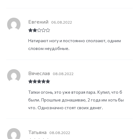
Евгений
06.08.2022
Rate
Натирают ногу и постоянно сползают, одним
d
2
out
словом неудобные.
of 5
Вячеслав
08.08.2022
Rated
5
out
Тапки огонь, это уже вторая пара. Купил, что б
of 5
были. Прошлые донашиваю, 2 года им хоть бы
что. Однозначно стоят своих денег.
Татьяна
08.08.2022