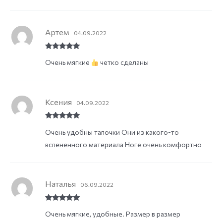
Артем
04.09.2022
Rated
5
out
Очень мягкие
четко сделаны
of 5
Ксения
04.09.2022
Rated
5
out
Очень удобны тапочки Они из какого-то
of 5
вспененного материала Ноге очень комфортно
Наталья
06.09.2022
Rated
5
out
Очень мягкие, удобные. Размер в размер
of 5