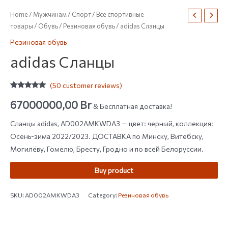
Home
/
Мужчинам
/
Спорт
/
Все спортивные
товары
/
Обувь
/
Резиновая обувь
/ adidas Сланцы
Резиновая обувь
adidas Сланцы
(
50
customer reviews)
Rated
50
4.80
out of 5
67000000,00
Br
& Бесплатная доставка!
based on
customer
ratings
Сланцы adidas, AD002AMKWDA3 — цвет: черный, коллекция:
Осень-зима 2022/2023. ДОСТАВКА по Минску, Витебску,
Могилёву, Гомелю, Бресту, Гродно и по всей Белоруссии.
Buy product
SKU:
AD002AMKWDA3
Category:
Резиновая обувь