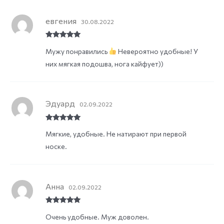
евгения
30.08.2022
Rated
5
out
Мужу понравились
Невероятно удобные! У
of 5
них мягкая подошва, нога кайфует))
Эдуард
02.09.2022
Rated
5
out
Мягкие, удобные. Не натирают при первой
of 5
носке.
Анна
02.09.2022
Rated
5
out
Очень удобные. Муж доволен.
of 5