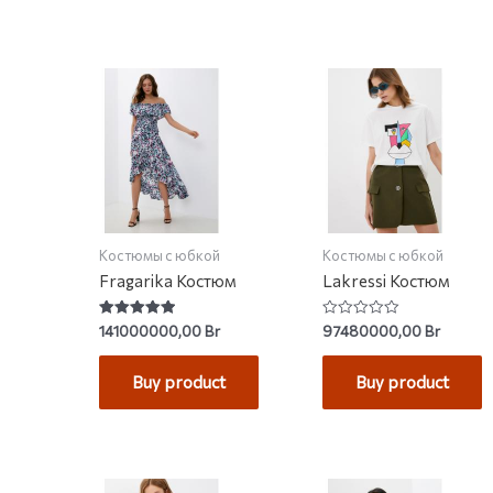
Костюмы с юбкой
Костюмы с юбкой
Fragarika Костюм
Lakressi Костюм
Rated
Rated
141000000,00
Br
97480000,00
Br
5.00
0
out of 5
out
of
Buy product
Buy product
5