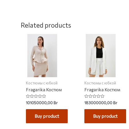
Related products
Костюмы с юбкой
Костюмы с юбкой
Fragarika Костюм
Fragarika Костюм
Rated
Rated
101050000,00
Br
183000000,00
Br
0
0
out
out
of
of
Buy product
Buy product
5
5