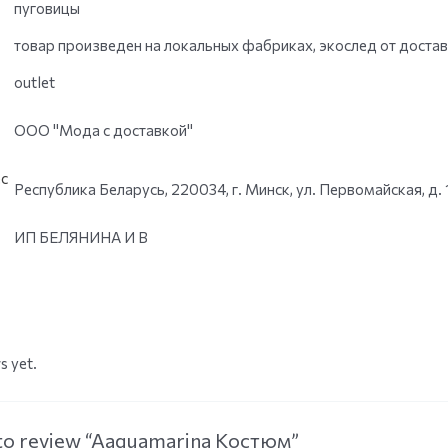
пуговицы
товар произведен на локальных фабриках, экослед от доста
outlet
ООО "Мода с доставкой"
с
Республика Беларусь, 220034, г. Минск, ул. Первомайская, д. 
ИП БЕЛЯНИНА И В
s yet.
t to review “Aaquamarina Костюм”