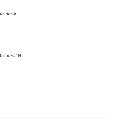
вки ниже
15, пом. 1Н