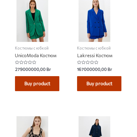
Костюмы с юбкой
Костюмы с юбкой
UnicoModa Костюм
Lakressi Костюм
Rated
Rated
279000000,00
Br
167000000,00
Br
0
0
out
out
of
of
Buy product
Buy product
5
5