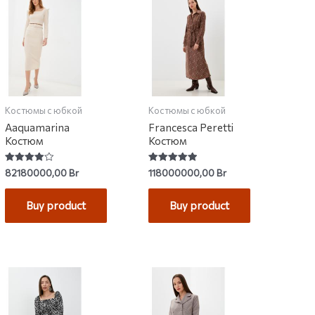
Костюмы с юбкой
Костюмы с юбкой
Aaquamarina
Francesca Peretti
Костюм
Костюм
Rated
Rated
82180000,00
Br
118000000,00
Br
4.00
5.00
out of 5
out of 5
Buy product
Buy product