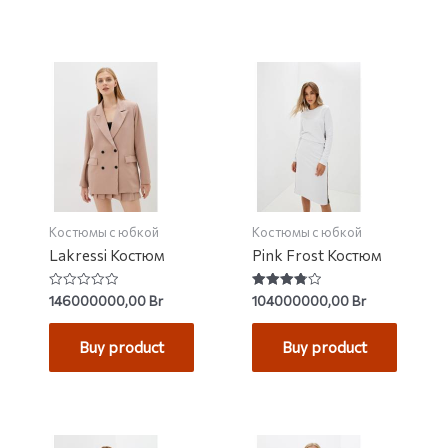
Костюмы с юбкой
Костюмы с юбкой
Lakressi Костюм
Pink Frost Костюм
Rated
Rated
146000000,00
Br
104000000,00
Br
0
3.79
out
out of 5
of
Buy product
Buy product
5