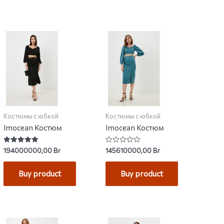
Костюмы с юбкой
Костюмы с юбкой
Imocean Костюм
Imocean Костюм
Rated
Rated
194000000,00
Br
145610000,00
Br
5.00
0
out of 5
out
of
Buy product
Buy product
5