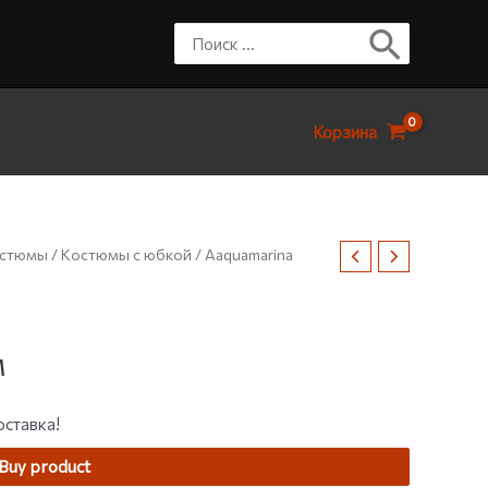
Корзина
остюмы
/
Костюмы с юбкой
/ Aaquamarina
м
оставка!
Buy product