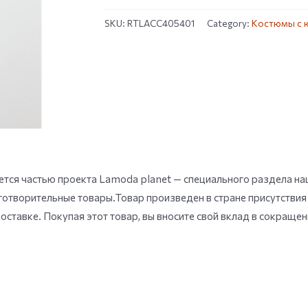
SKU:
RTLACC405401
Category:
Костюмы с 
тся частью проекта Lamoda planet — специального раздела наш
готворительные товары.Товар произведен в стране присутствия
оставке. Покупая этот товар, вы вносите свой вклад в сокраще
.