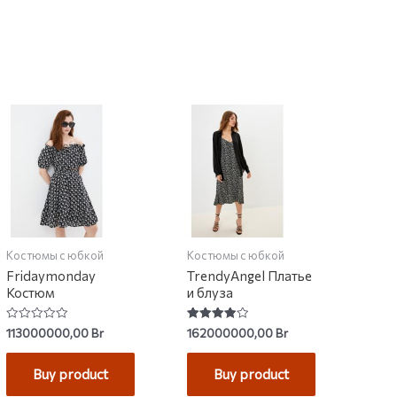
Костюмы с юбкой
Костюмы с юбкой
Fridaymonday
TrendyAngel Платье
Костюм
и блуза
Rated
Rated
113000000,00
Br
162000000,00
Br
0
4.00
out
out of 5
of
Buy product
Buy product
5