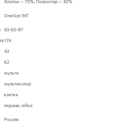
Хлопок — 70%, Полиэстер — 30%
OneSize INT
и
83-60-87
то
174
43
62
мульти
мультиколор
клетка
пиджак, юбка
Россия