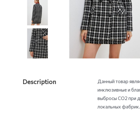
Description
Данный товар являе
инклюзивные и бла
выбросы СО2 при д
локальных фабрик