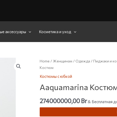
ые аксессуары
Косметика и уход
Home
/
Женщинам
/
Одежда
/
Пиджаки и к
Костюм
Костюмы с юбкой
Aaquamarina Костю
274000000,00
Br
& Бесплатная д