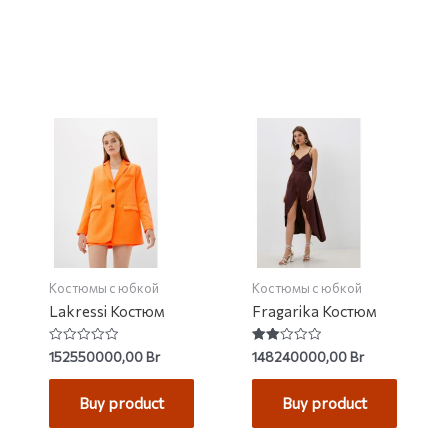
Костюмы с юбкой
Костюмы с юбкой
Lakressi Костюм
Fragarika Костюм
Rated
Rated
152550000,00
Br
148240000,00
Br
0
2.00
out
out
of
of 5
Buy product
Buy product
5