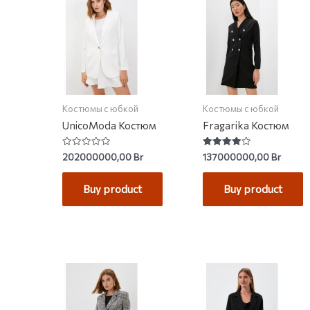
Костюмы с юбкой
Костюмы с юбкой
UnicoModa Костюм
Fragarika Костюм
Rated
Rated
202000000,00
Br
137000000,00
Br
0
4.00
out
out of 5
of
Buy product
Buy product
5