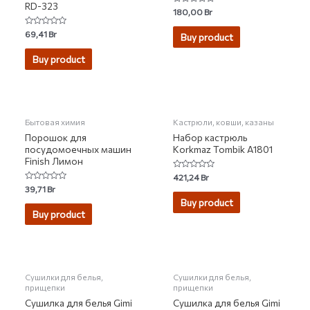
RD-323
Rated
180,00
Br
0
out
Rated
69,41
Br
of
Buy product
0
5
out
of
Buy product
5
НЕТ НА СКЛАДЕ
НЕТ НА СКЛАДЕ
Бытовая химия
Кастрюли, ковши, казаны
Порошок для
Набор кастрюль
посудомоечных машин
Korkmaz Tombik A1801
Finish Лимон
Rated
421,24
Br
0
Rated
39,71
Br
out
0
of
Buy product
out
5
of
Buy product
5
Сушилки для белья,
Сушилки для белья,
прищепки
прищепки
Сушилка для белья Gimi
Сушилка для белья Gimi