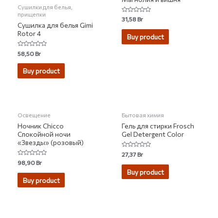
Сушилки для белья,
прищепки
Rated
31,58
Br
0
Сушилка для белья Gimi
out
Rotor 4
of
Buy product
5
Rated
58,50
Br
0
out
of
Buy product
5
НЕТ НА СКЛАДЕ
НЕТ НА СКЛАДЕ
Освещение
Бытовая химия
Ночник Chicco
Гель для стирки Frosch
Спокойной ночи
Gel Detergent Color
«Звезды» (розовый)
Rated
27,37
Br
0
Rated
98,90
Br
out
0
of
Buy product
out
5
of
Buy product
5