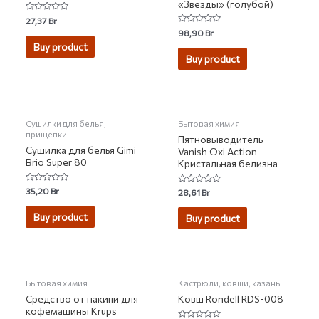
«Звезды» (голубой)
Rated
27,37
Br
0
Rated
98,90
Br
out
0
of
Buy product
out
5
of
Buy product
5
НЕТ НА СКЛАДЕ
Сушилки для белья,
Бытовая химия
прищепки
Пятновыводитель
Сушилка для белья Gimi
Vanish Oxi Action
Brio Super 80
Кристальная белизна
Rated
35,20
Br
Rated
28,61
Br
0
0
out
out
of
of
Buy product
Buy product
5
5
НЕТ НА СКЛАДЕ
НЕТ НА СКЛАДЕ
Бытовая химия
Кастрюли, ковши, казаны
Средство от накипи для
Ковш Rondell RDS-008
кофемашины Krups