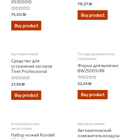
XS300010
Rated
115,37
Br
0
out
of
Rated
75,00
Br
Buy product
5
0
out
of
Buy product
5
НЕТ НА СКЛАДЕ
Бытовая химия
Посуда для выпечки,
запекания
Средство для
Форма для выпечки
устранения засоров
BW2500S/RR
Tiret Professional
Rated
22,34
Br
Rated
27,39
Br
0
0
out
out
of
of
Buy product
Buy product
5
5
Кухонные ножи,
Бытовая химия
аксессуары
Автоматический
Набор ножей Rondell
освежитель воздуха