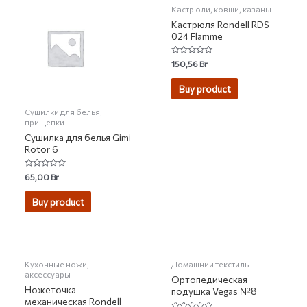
Кастрюли, ковши, казаны
Кастрюля Rondell RDS-
024 Flamme
Rated
150,56
Br
0
out
of
Buy product
5
Сушилки для белья,
прищепки
Сушилка для белья Gimi
Rotor 6
Rated
65,00
Br
0
out
of
Buy product
5
Кухонные ножи,
Домашний текстиль
аксессуары
Ортопедическая
Ножеточка
подушка Vegas №8
механическая Rondell