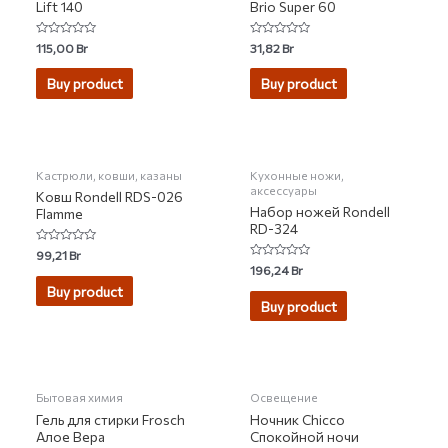
Lift 140
Brio Super 60
Rated
Rated
115,00
Br
31,82
Br
0
0
out
out
of
of
Buy product
Buy product
5
5
НЕТ НА СКЛАДЕ
Кастрюли, ковши, казаны
Кухонные ножи,
аксессуары
Ковш Rondell RDS-026
Набор ножей Rondell
Flamme
RD-324
Rated
99,21
Br
0
Rated
196,24
Br
out
0
of
Buy product
out
5
of
Buy product
5
НЕТ НА СКЛАДЕ
Бытовая химия
Освещение
Гель для стирки Frosch
Ночник Chicco
Алое Вера
Спокойной ночи