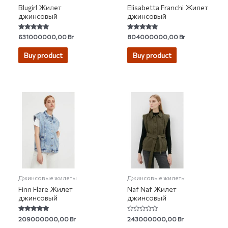
Blugirl Жилет
Elisabetta Franchi Жилет
джинсовый
джинсовый
Rated
Rated
631000000,00
Br
804000000,00
Br
5.00
5.00
out of 5
out of 5
Buy product
Buy product
Джинсовые жилеты
Джинсовые жилеты
Finn Flare Жилет
Naf Naf Жилет
джинсовый
джинсовый
Rated
Rated
209000000,00
Br
243000000,00
Br
4.88
0