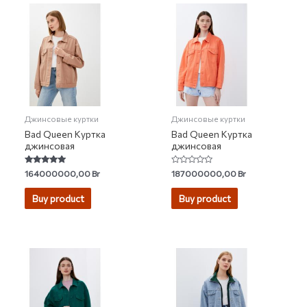
Джинсовые куртки
Джинсовые куртки
Bad Queen Куртка
Bad Queen Куртка
джинсовая
джинсовая
Rated
Rated
164000000,00
Br
187000000,00
Br
5.00
0
out of 5
out
of
Buy product
Buy product
5