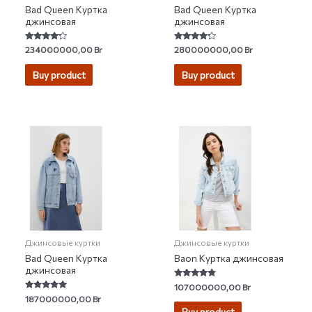
Bad Queen Куртка
Bad Queen Куртка
джинсовая
джинсовая
Rated
Rated
234000000,00
Br
280000000,00
Br
4.00
4.00
out of 5
out of 5
Buy product
Buy product
Джинсовые куртки
Джинсовые куртки
Bad Queen Куртка
Baon Куртка джинсовая
джинсовая
Rated
107000000,00
Br
4.56
Rated
187000000,00
Br
out of 5
5.00
Buy product
out of 5