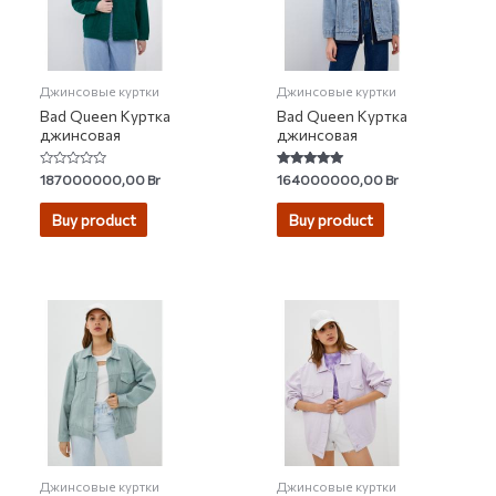
Джинсовые куртки
Джинсовые куртки
Bad Queen Куртка
Bad Queen Куртка
джинсовая
джинсовая
Rated
Rated
187000000,00
Br
164000000,00
Br
0
5.00
out
out of 5
of
Buy product
Buy product
5
Джинсовые куртки
Джинсовые куртки