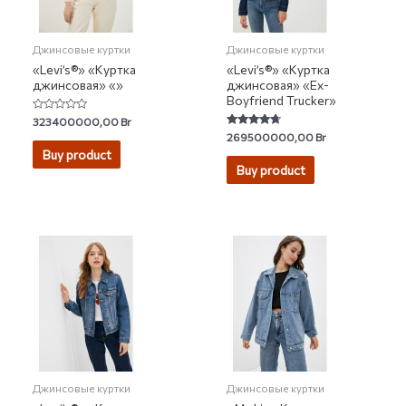
Джинсовые куртки
Джинсовые куртки
«Levi’s®» «Куртка
«Levi’s®» «Куртка
джинсовая» «»
джинсовая» «Ex-
Boyfriend Trucker»
Rated
323400000,00
Br
0
Rated
269500000,00
Br
out
4.48
of
Buy product
out of 5
5
Buy product
Джинсовые куртки
Джинсовые куртки