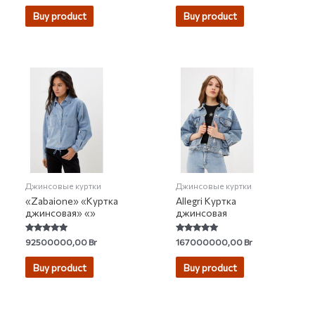
out of 5
out of 5
Buy product
Buy product
Джинсовые куртки
Джинсовые куртки
«Zabaione» «Куртка
Allegri Куртка
джинсовая» «»
джинсовая
Rated
Rated
92500000,00
Br
167000000,00
Br
5.00
4.88
out of 5
out of 5
Buy product
Buy product