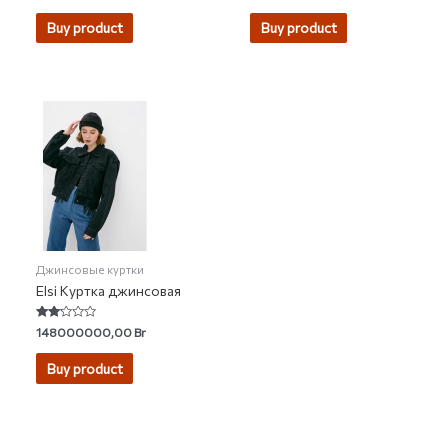
out
out
of
of
Buy product
Buy product
5
5
Джинсовые куртки
Elsi Куртка джинсовая
Rated
148000000,00
Br
2.00
out
of 5
Buy product