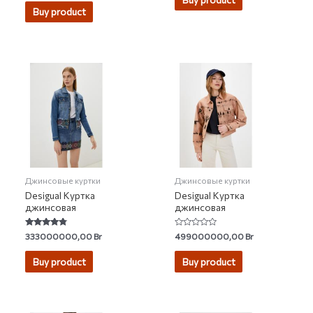
Buy product
Джинсовые куртки
Джинсовые куртки
Desigual Куртка
Desigual Куртка
джинсовая
джинсовая
Rated
Rated
333000000,00
Br
499000000,00
Br
4.55
0
out of 5
out
of
Buy product
Buy product
5