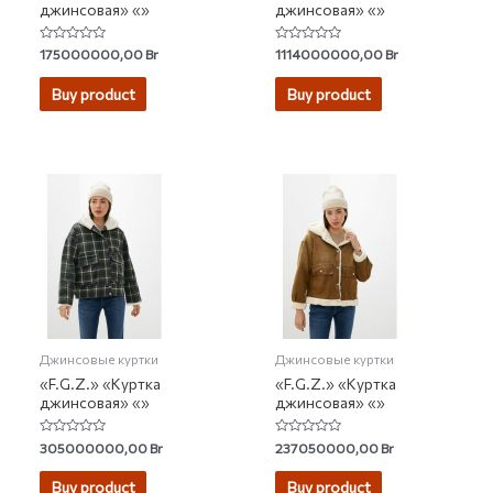
джинсовая» «»
джинсовая» «»
Rated
Rated
175000000,00
Br
1114000000,00
Br
0
0
out
out
of
of
Buy product
Buy product
5
5
Джинсовые куртки
Джинсовые куртки
«F.G.Z.» «Куртка
«F.G.Z.» «Куртка
джинсовая» «»
джинсовая» «»
Rated
Rated
305000000,00
Br
237050000,00
Br
0
0
out
out
of
of
Buy product
Buy product
5
5