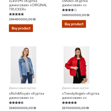
«Levi’s®» «Куртка
«Moki» «Куртка
джинсовая» «ORIGINAL
джинсовая» «»
TRUCKER»
Rated
349000000,00
Br
3.50
Rated
296450000,00
Br
out of 5
4.82
Buy product
out of 5
Buy product
Джинсовые куртки
Джинсовые куртки
«Rich&Royal» «Куртка
«TrendyAngel» «Куртка
джинсовая» «»
джинсовая» «»
Rated
Rated
334000000,00
Br
257000000,00
Br
4.33
5.00