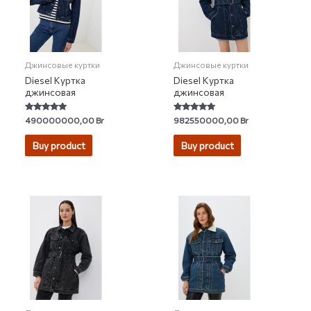
Джинсовые куртки
Джинсовые куртки
Diesel Куртка
Diesel Куртка
джинсовая
джинсовая
Rated
Rated
490000000,00
Br
982550000,00
Br
4.67
5.00
out of 5
out of 5
Buy product
Buy product