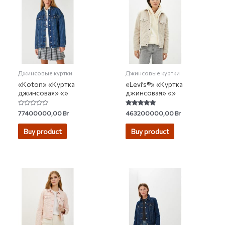
Джинсовые куртки
Джинсовые куртки
«Koton» «Куртка
«Levi’s®» «Куртка
джинсовая» «»
джинсовая» «»
Rated
Rated
77400000,00
Br
463200000,00
Br
0
5.00
out
out of 5
of
Buy product
Buy product
5