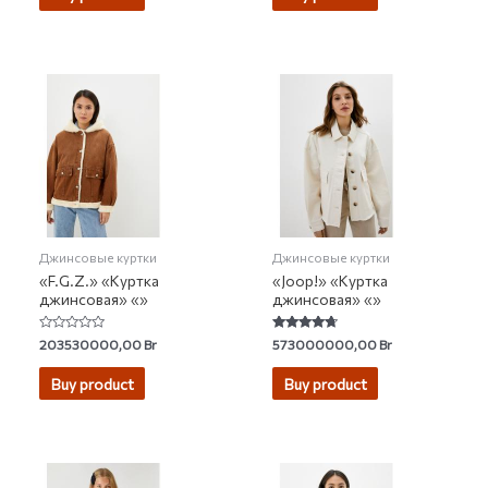
Джинсовые куртки
Джинсовые куртки
«F.G.Z.» «Куртка
«Joop!» «Куртка
джинсовая» «»
джинсовая» «»
Rated
Rated
203530000,00
Br
573000000,00
Br
0
4.50
out
out of 5
of
Buy product
Buy product
5