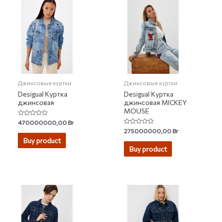
Джинсовые куртки
Джинсовые куртки
Desigual Куртка
Desigual Куртка
джинсовая
джинсовая MICKEY
MOUSE
Rated
470000000,00
Br
0
Rated
275000000,00
Br
out
0
of
Buy product
out
5
of
Buy product
5