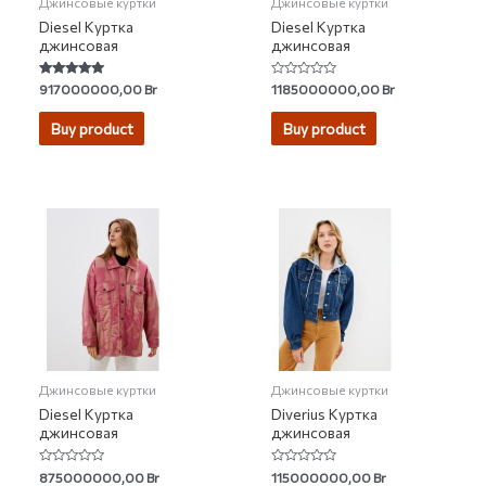
Джинсовые куртки
Джинсовые куртки
Diesel Куртка
Diesel Куртка
джинсовая
джинсовая
Rated
Rated
917000000,00
Br
1185000000,00
Br
5.00
0
out of 5
out
of
Buy product
Buy product
5
Джинсовые куртки
Джинсовые куртки
Diesel Куртка
Diverius Куртка
джинсовая
джинсовая
Rated
Rated
875000000,00
Br
115000000,00
Br
0
0