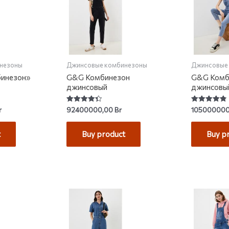
незоны
Джинсовые комбинезоны
Джинсовые
инезон»
G&G Комбинезон
G&G Комб
джинсовый
джинсовы
Rated
Rated
r
92400000,00
Br
10500000
4.40
4.86
out of 5
out of 5
t
Buy product
Buy p