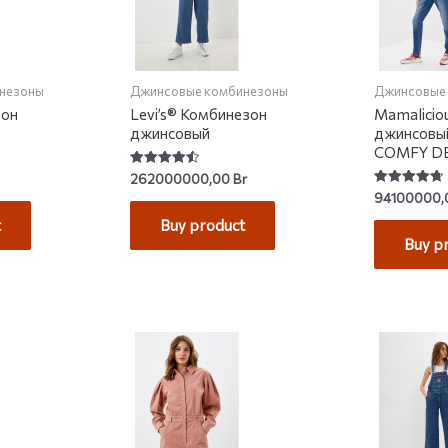
незоны
Джинсовые комбинезоны
Джинсовые
зон
Levi’s® Комбинезон
Mamalicio
джинсовый
джинсовы
COMFY D
Rated
262000000,00
Br
4.54
Rated
94100000
out of 5
4.79
out of 5
t
Buy product
Buy p