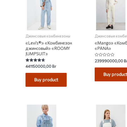
Джинсовые комбинезоны
Джинсовые комби
«Levi’s®» «Комбинезон
«Mango» «Комб
джинсовый» «ROOMY
«PANA»
JUMPSUIT»
Rated
239990000,00
B
0
Rated
441150000,00
Br
out
4.69
of
out of 5
Buy produc
5
Buy product