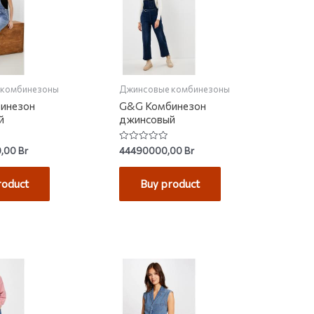
 комбинезоны
Джинсовые комбинезоны
инезон
G&G Комбинезон
й
джинсовый
Rated
0,00
Br
44490000,00
Br
0
out
of
roduct
Buy product
5