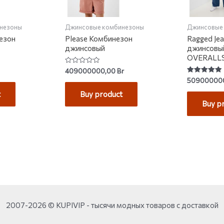
незоны
Джинсовые комбинезоны
Джинсовые
езон
Please Комбинезон
Ragged Je
джинсовый
джинсовы
OVERALL
Rated
409000000,00
Br
0
Rated
50900000
out
5.00
of
out of 5
t
Buy product
5
Buy p
2007-2026 © KUPIVIP - тысячи модных товаров с доставкой