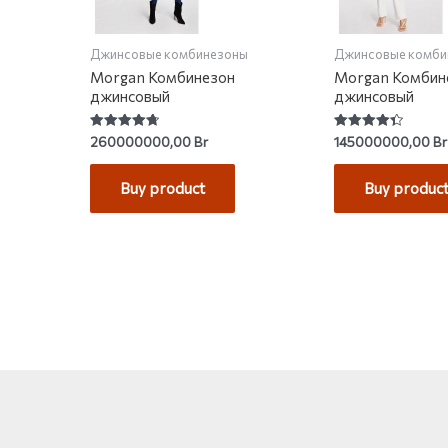
Джинсовые комбинезоны
Джинсовые комби
Morgan Комбинезон
Morgan Комбин
джинсовый
джинсовый
Rated
Rated
260000000,00
Br
145000000,00
Br
4.75
4.43
out of 5
out of 5
Buy product
Buy produc