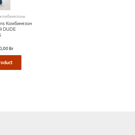
 комбинезоны
ans Комбинезон
й DUDE
S
0,00
Br
roduct