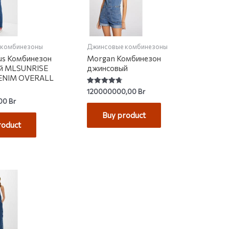
 комбинезоны
Джинсовые комбинезоны
us Комбинезон
Morgan Комбинезон
й MLSUNRISE
джинсовый
ENIM OVERALL
Rated
120000000,00
Br
4.75
,00
Br
out of 5
Buy product
roduct