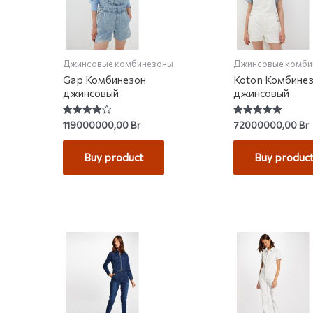
Джинсовые комбинезоны
Джинсовые комби
Gap Комбинезон
Koton Комбине
джинсовый
джинсовый
Rated
Rated
119000000,00
Br
72000000,00
Br
4.17
5.00
out of 5
out of 5
Buy product
Buy produc