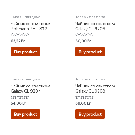
НЕТ НА СКЛАДЕ
Товары для дома
Товары для дома
Чайник со свистком
Чайник со свистком
Bohmann BHL-872
Galaxy GL 9206
Rated
Rated
63,52
Br
60,00
Br
0
0
out
out
of
of
Buy product
Buy product
5
5
Товары для дома
Товары для дома
Чайник со свистком
Чайник со свистком
Galaxy GL 9207
Galaxy GL 9208
Rated
Rated
54,00
Br
69,00
Br
0
0
out
out
of
of
Buy product
Buy product
5
5
НЕТ НА СКЛАДЕ