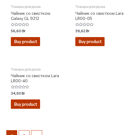
Товары для дома
Товары для дома
Чайник со свистком
Чайник со свистком Lara
Galaxy GL 9212
LR00-05
Rated
Rated
56,60
Br
39,62
Br
0
0
out
out
of
of
Buy product
Buy product
5
5
Товары для дома
Чайник со свистком Lara
LR00-40
Rated
34,93
Br
0
out
of
Buy product
5