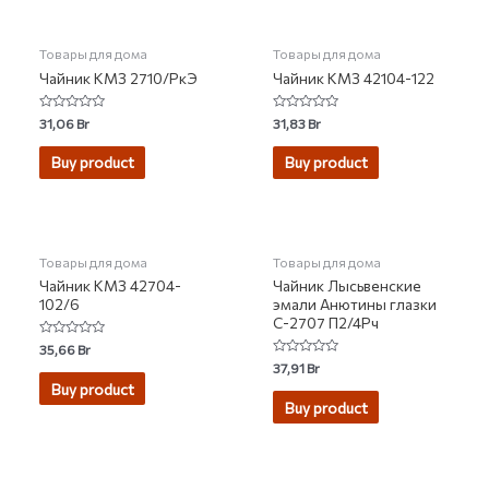
Товары для дома
Товары для дома
Чайник КМЗ 2710/РкЭ
Чайник КМЗ 42104-122
Rated
Rated
31,06
Br
31,83
Br
0
0
out
out
of
of
Buy product
Buy product
5
5
НЕТ НА СКЛАДЕ
НЕТ НА СКЛАДЕ
Товары для дома
Товары для дома
Чайник КМЗ 42704-
Чайник Лысьвенские
102/6
эмали Анютины глазки
С-2707 П2/4Рч
Rated
35,66
Br
0
Rated
37,91
Br
out
0
of
Buy product
out
5
of
Buy product
5
НЕТ НА СКЛАДЕ
НЕТ НА СКЛАДЕ