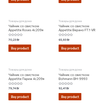
5
5
НЕТ НА СКЛАДЕ
Товары для дома
Товары для дома
Чайник со свистком
Чайник со свистком
Appetite Roses 4с209я
Appetite Верано FT7-VR
Rated
Rated
70,23
Br
65,93
Br
0
0
out
out
of
of
Buy product
Buy product
5
5
НЕТ НА СКЛАДЕ
Товары для дома
Товары для дома
Чайник со свистком
Чайник со свистком
Appetite Париж 4с209я
Bohmann BH-9993
Rated
Rated
79,74
Br
92,41
Br
0
0
out
out
of
of
Buy product
Buy product
5
5