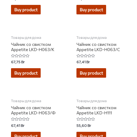
0
0
out
out
of
of
Buy product
Buy product
5
5
НЕТ НА СКЛАДЕ
НЕТ НА СКЛАДЕ
Товары для дома
Товары для дома
Чайник со свистком
Чайник со свистком
Appetite LKD-H063/К
Appetite LKD-H063/С
Rated
Rated
67,75
Br
67,41
Br
0
0
out
out
of
of
Buy product
Buy product
5
5
НЕТ НА СКЛАДЕ
НЕТ НА СКЛАДЕ
Товары для дома
Товары для дома
Чайник со свистком
Чайник со свистком
Appetite LKD-H063/Ф
Appetite LKD-H111
Rated
Rated
67,41
Br
55,60
Br
0
0
out
out
of
of
Buy product
Buy product