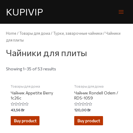
KUPIVIP
Home
/
Товары для дома
/
Турки, заварочные чайники
/ Чайники
для плиты
Чайники для плиты
Showing 1–35 of 53 results
НЕТ НА СКЛАДЕ
Товары для дома
Товары для дома
Чайник Appetite Berry
Чайник Rondell Odem /
1c26c
RDS-1059
Rated
Rated
43,56
Br
120,00
Br
0
0
out
out
of
of
Buy product
Buy product
5
5
НЕТ НА СКЛАДЕ