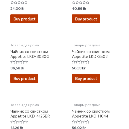
Rated
Rated
24,00
Br
40,89
Br
0
0
out
out
of
of
Buy product
Buy product
5
5
НЕТ НА СКЛАДЕ
НЕТ НА СКЛАДЕ
Товары для дома
Товары для дома
Чайник со свистком
Чайник со свистком
Appetite LKD-3030G
Appetite LKD-3502
Rated
Rated
86,58
Br
50,33
Br
0
0
out
out
of
of
Buy product
Buy product
5
5
НЕТ НА СКЛАДЕ
Товары для дома
Товары для дома
Чайник со свистком
Чайник со свистком
Appetite LKD-4125BR
Appetite LKD-H044
Rated
Rated
61,26
Br
56,02
Br