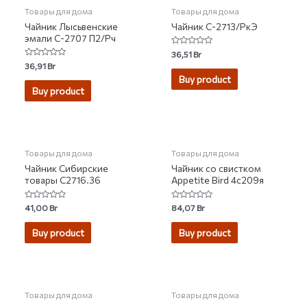
Товары для дома
Товары для дома
Чайник Лысьвенские
Чайник С-2713/РкЭ
эмали С-2707 П2/Рч
Rated
36,51
Br
0
Rated
36,91
Br
out
0
of
Buy product
out
5
of
Buy product
5
НЕТ НА СКЛАДЕ
Товары для дома
Товары для дома
Чайник Сибирские
Чайник со свистком
товары С2716.36
Appetite Bird 4с209я
Rated
Rated
41,00
Br
84,07
Br
0
0
out
out
of
of
Buy product
Buy product
5
5
НЕТ НА СКЛАДЕ
НЕТ НА СКЛАДЕ
Товары для дома
Товары для дома