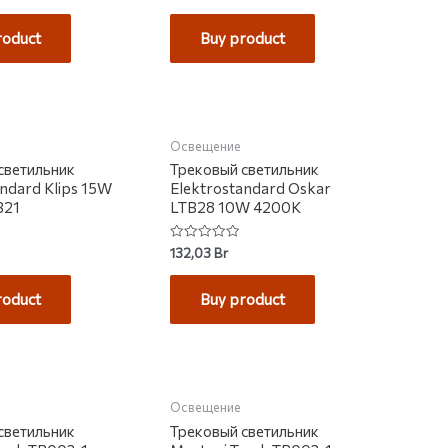
0
out
of
roduct
Buy product
5
НЕТ НА СКЛАДЕ
Освещение
светильник
Трековый светильник
andard Klips 15W
Elektrostandard Oskar
B21
LTB28 10W 4200K
Rated
132,03
Br
0
out
of
roduct
Buy product
5
НА СКЛАДЕ
НЕТ НА СКЛАДЕ
Освещение
светильник
Трековый светильник