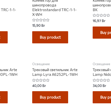
Коннектор для
Коннектор
шинопровода
шинопрово
 TRC-1-1-
Elektrostandard TRC-1-1-
BK
X-WH
Rated
16,97
Br
0
Rated
15,90
Br
out
0
of
out
Buy p
5
of
t
Buy product
5
КЛАДЕ
НЕТ НА СКЛАДЕ
Освещение
Освещение
льник Arte
Трековый светильник Arte
Трековый 
30PL-1WH
Lamp Lyra A6252PL-1WH
Lamp Nid
Rated
Rated
40,00
Br
34,00
Br
0
0
out
out
of
of
t
Buy product
Buy p
5
5