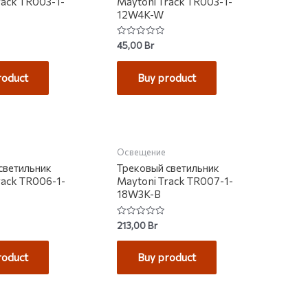
rack TR003-1-
Maytoni Track TR003-1-
12W4K-W
Rated
45,00
Br
0
out
of
roduct
Buy product
5
НА СКЛАДЕ
НЕТ НА СКЛАДЕ
Освещение
светильник
Трековый светильник
rack TR006-1-
Maytoni Track TR007-1-
18W3K-B
Rated
213,00
Br
0
out
of
roduct
Buy product
5