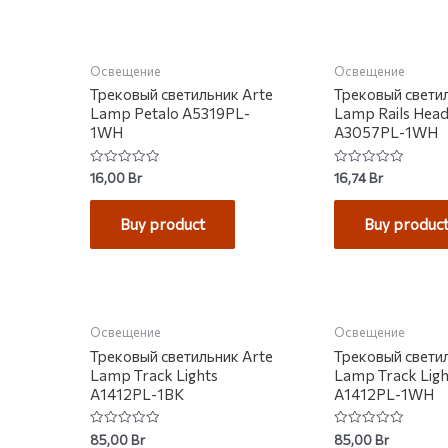
НЕТ НА СКЛАДЕ
Освещение
Освещение
Трековый светильник Arte
Трековый свети
Lamp Petalo A5319PL-
Lamp Rails Hea
1WH
A3057PL-1WH
Rated
Rated
16,00
Br
16,74
Br
0
0
out
out
of
of
Buy product
Buy produc
5
5
НЕТ НА СКЛАДЕ
НЕТ НА С
Освещение
Освещение
Трековый светильник Arte
Трековый свети
Lamp Track Lights
Lamp Track Ligh
A1412PL-1BK
A1412PL-1WH
Rated
Rated
85,00
Br
85,00
Br