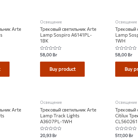
НЕТ НА СКЛАДЕ
Освещение
Освещение
льник Arte
Трековый светильник Arte
Трековый 
ds
Lamp Sospiro A6141PL-
Lamp Sosp
1BK
1WH
Rated
Rated
58,00
Br
58,00
Br
0
0
out
out
of
of
t
Buy product
Buy p
5
5
КЛАДЕ
НЕТ НА СКЛАДЕ
НЕТ 
Освещение
Освещение
льник Arte
Трековый светильник Arte
Трековый 
ts
Lamp Track Lights
Citilux Тр
A3607PL-1WH
CL560261
Rated
Rated
20,93
Br
517,00
Br