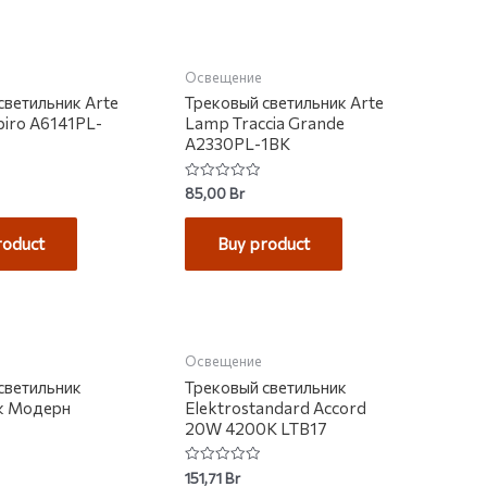
НЕТ НА СКЛАДЕ
Освещение
светильник Arte
Трековый светильник Arte
iro A6141PL-
Lamp Traccia Grande
A2330PL-1BK
Rated
85,00
Br
0
out
of
roduct
Buy product
5
НА СКЛАДЕ
Освещение
светильник
Трековый светильник
ек Модерн
Elektrostandard Accord
20W 4200K LTB17
Rated
151,71
Br