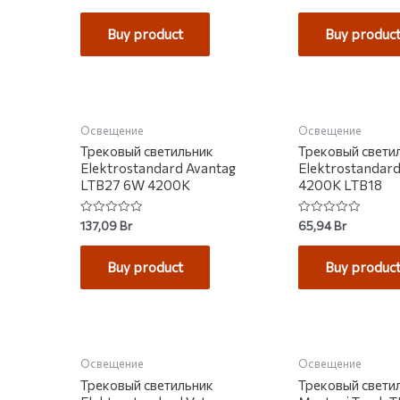
0
0
out
out
of
of
Buy product
Buy produc
5
5
НЕТ НА СКЛАДЕ
НЕТ НА С
Освещение
Освещение
Трековый светильник
Трековый свети
Elektrostandard Avantag
Elektrostandar
LTB27 6W 4200K
4200K LTB18
Rated
Rated
137,09
Br
65,94
Br
0
0
out
out
of
of
Buy product
Buy produc
5
5
НЕТ НА СКЛАДЕ
НЕТ НА С
Освещение
Освещение
Трековый светильник
Трековый свети