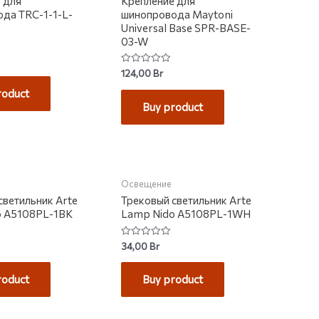
 для
Крепление для
да TRC-1-1-L-
шинопровода Maytoni
Universal Base SPR-BASE-
03-W
Rated
124,00
Br
0
out
roduct
of
Buy product
5
НЕТ НА СКЛАДЕ
Освещение
светильник Arte
Трековый светильник Arte
o A5108PL-1BK
Lamp Nido A5108PL-1WH
Rated
34,00
Br
0
out
of
roduct
Buy product
5