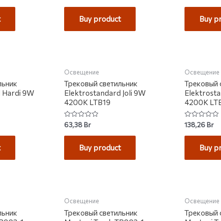
0
0
out
out
of
of
t
Buy product
Buy p
5
5
КЛАДЕ
Освещение
Освещение
льник
Трековый светильник
Трековый 
d Hardi 9W
Elektrostandard Joli 9W
Elektrost
4200K LTB19
4200K LT
Rated
Rated
63,38
Br
138,26
Br
0
0
out
out
of
of
t
Buy product
Buy p
5
5
КЛАДЕ
НЕТ НА СКЛАДЕ
НЕТ 
Освещение
Освещение
льник
Трековый светильник
Трековый 