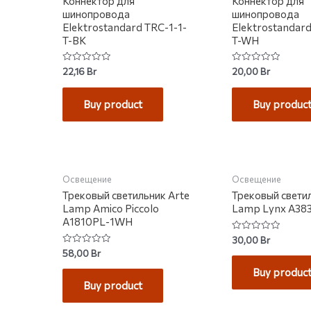
Коннектор для
Коннектор для
шинопровода
шинопровода
Elektrostandard TRC-1-1-
Elektrostandard
T-BK
T-WH
Rated
Rated
22,16
Br
20,00
Br
0
0
out
out
of
of
Buy product
Buy produc
5
5
НЕТ НА СКЛАДЕ
НЕТ НА С
Освещение
Освещение
Трековый светильник Arte
Трековый свети
Lamp Amico Piccolo
Lamp Lynx A38
A1810PL-1WH
Rated
30,00
Br
0
Rated
58,00
Br
out
0
of
out
Buy produc
5
of
Buy product
5