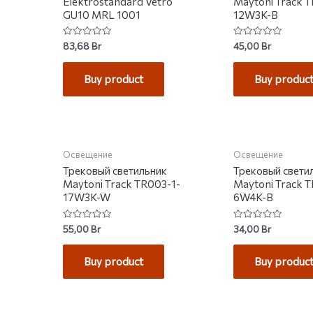
Elektrostandard Vetro
Maytoni Track 
GU10 MRL 1001
12W3K-B
Rated
Rated
83,68
Br
45,00
Br
0
0
out
out
of
of
Buy product
Buy produc
5
5
НЕТ НА СКЛАДЕ
НЕТ НА С
Освещение
Освещение
Трековый светильник
Трековый свети
Maytoni Track TR003-1-
Maytoni Track 
17W3K-W
6W4K-B
Rated
Rated
55,00
Br
34,00
Br
0
0
out
out
of
of
Buy product
Buy produc
5
5