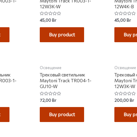
TR003-1-
Maytoni Track TR003-1-
Maytoni T
12W3K-W
12W4K-B
Rated
Rated
45,00
Br
45,00
Br
0
0
out
out
of
of
t
Buy product
Buy p
5
5
КЛАДЕ
НЕТ 
Освещение
Освещение
льник
Трековый светильник
Трековый 
TR003-1-
Maytoni Track TR004-1-
Maytoni T
GU10-W
12W3K-W
Rated
Rated
72,00
Br
200,00
Br
0
0
out
out
of
of
t
Buy product
Buy p
5
5