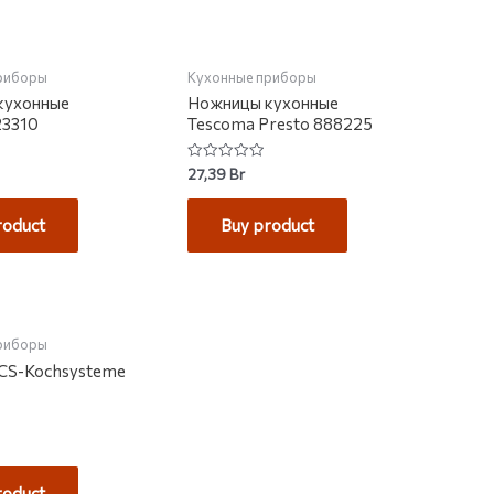
НЕТ НА СКЛАДЕ
риборы
Кухонные приборы
кухонные
Ножницы кухонные
23310
Tescoma Presto 888225
Rated
27,39
Br
0
out
of
roduct
Buy product
5
НА СКЛАДЕ
риборы
CS-Kochsysteme
roduct