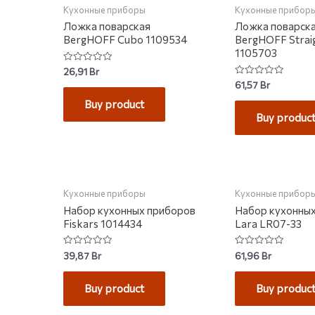
Кухонные приборы
Кухонные прибор
Ложка поварская
Ложка поварск
BergHOFF Cubo 1109534
BergHOFF Strai
1105703
Rated
26,91
Br
0
Rated
61,57
Br
out
0
of
out
Buy product
5
of
Buy produc
5
НЕТ НА СКЛАДЕ
НЕТ НА С
Кухонные приборы
Кухонные прибор
Набор кухонных приборов
Набор кухонны
Fiskars 1014434
Lara LR07-33
Rated
Rated
39,87
Br
61,96
Br
0
0
out
out
of
of
Buy product
Buy produc
5
5