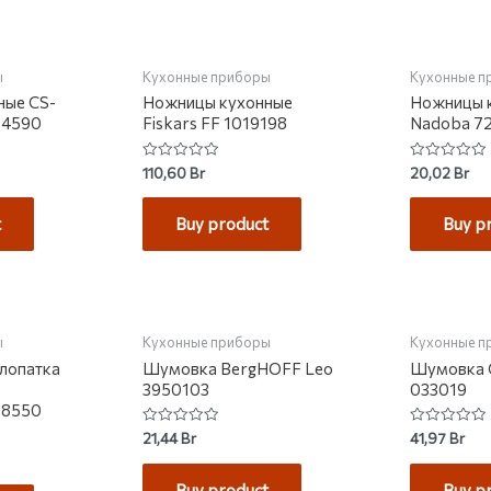
КЛАДЕ
ы
Кухонные приборы
Кухонные п
ные CS-
Ножницы кухонные
Ножницы 
04590
Fiskars FF 1019198
Nadoba 7
Rated
Rated
110,60
Br
20,02
Br
0
0
out
out
of
of
t
Buy product
Buy p
5
5
КЛАДЕ
НЕТ 
ы
Кухонные приборы
Кухонные п
лопатка
Шумовка BergHOFF Leo
Шумовка 
3950103
033019
08550
Rated
Rated
21,44
Br
41,97
Br
0
0
out
out
of
of
Buy product
Buy p
5
5