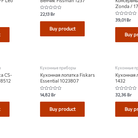
FF Leo
Венчик Fissman 1237
Консервны
Zonda / 1
Rated
22,13
Br
0
Rated
39,01
Br
out
0
of
out
Buy product
5
of
t
Buy p
5
КЛАДЕ
НЕТ НА СКЛАДЕ
НЕТ 
ы
Кухонные приборы
Кухонные п
ка CS-
Кухонная лопатка Fiskars
Кухонная 
08512
Essential 1023807
1432
Rated
Rated
14,82
Br
32,36
Br
0
0
out
out
of
of
t
Buy product
Buy p
5
5
КЛАДЕ
НЕТ НА СКЛАДЕ
НЕТ 