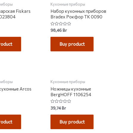
риборы
Кухонные приборы
арская Fiskars
Набор кухонных приборов
 1023804
Bradex Рокфор TK 0090
Rated
98,46
Br
0
out
of
roduct
Buy product
5
НА СКЛАДЕ
риборы
Кухонные приборы
ухонные Arcos
Ножницы кухонные
BergHOFF 1106254
Rated
39,74
Br
0
out
of
roduct
Buy product
5