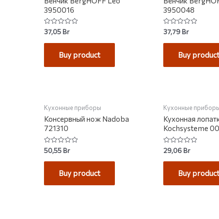
Венчик BergHOFF Leo
Венчик BergHO
3950016
3950048
Rated
Rated
37,05
Br
37,79
Br
0
0
out
out
of
of
Buy product
Buy produc
5
5
НЕТ НА С
Кухонные приборы
Кухонные прибор
Консервный нож Nadoba
Кухонная лопат
721310
Kochsysteme 0
Rated
Rated
50,55
Br
29,06
Br
0
0
out
out
of
of
Buy product
Buy produc
5
5
НЕТ НА СКЛАДЕ
НЕТ НА С