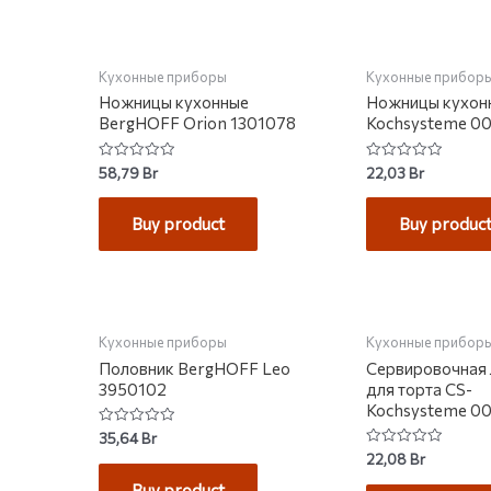
НЕТ НА СКЛАДЕ
НЕТ НА С
Кухонные приборы
Кухонные прибор
Ножницы кухонные
Ножницы кухон
BergHOFF Orion 1301078
Kochsysteme 0
Rated
Rated
58,79
Br
22,03
Br
0
0
out
out
of
of
Buy product
Buy produc
5
5
НЕТ НА С
Кухонные приборы
Кухонные прибор
Половник BergHOFF Leo
Сервировочная 
3950102
для торта CS-
Kochsysteme 0
Rated
35,64
Br
0
Rated
22,08
Br
out
0
of
out
Buy product
5