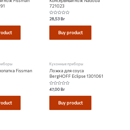
й нож Fissman
Консервный нож Nadoba
791
721023
Rated
28,53
Br
0
out
of
roduct
Buy product
5
НА СКЛАДЕ
НЕТ НА СКЛАДЕ
риборы
Кухонные приборы
лопатка Fissman
Ложка для соуса
BergHOFF Eclipse 1301061
Rated
47,00
Br
0
out
of
roduct
Buy product
5
НА СКЛАДЕ
НЕТ НА СКЛАДЕ