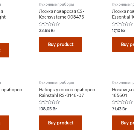
ы
Кухонные приборы
Кухонные п
ая
Ложка поварская CS-
Ложка пов
ght
Kochsysteme 008475
Essential
Rated
Rated
23,68
Br
17,10
Br
0
0
out
out
of
of
Buy product
Buy p
5
5
t
КЛАДЕ
НЕТ 
ы
Кухонные приборы
Кухонные п
х приборов
Набор кухонных приборов
Ножницы к
Rainstahl RS-8146-07
185601
Rated
Rated
108,05
Br
71,43
Br
0
0
out
out
of
of
t
Buy product
Buy p
5
5