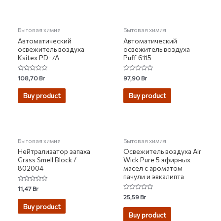
НЕТ НА СКЛАДЕ
НЕТ НА СКЛАДЕ
Бытовая химия
Бытовая химия
Автоматический
Автоматический
освежитель воздуха
освежитель воздуха
Ksitex PD-7A
Puff 6115
Rated
Rated
108,70
Br
97,90
Br
0
0
out
out
of
of
Buy product
Buy product
5
5
Бытовая химия
Бытовая химия
Нейтрализатор запаха
Освежитель воздуха Air
Grass Smell Block /
Wick Pure 5 эфирных
802004
масел с ароматом
пачули и эвкалипта
Rated
11,47
Br
0
Rated
25,59
Br
out
0
of
Buy product
out
5
of
Buy product
5