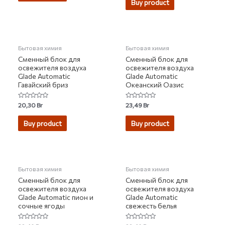
Buy product
5
Бытовая химия
Бытовая химия
Сменный блок для
Сменный блок для
освежителя воздуха
освежителя воздуха
Glade Automatic
Glade Automatic
Гавайский бриз
Океанский Оазис
Rated
Rated
20,30
Br
23,49
Br
0
0
out
out
of
of
Buy product
Buy product
5
5
НЕТ НА СКЛАДЕ
Бытовая химия
Бытовая химия
Сменный блок для
Сменный блок для
освежителя воздуха
освежителя воздуха
Glade Automatic пион и
Glade Automatic
сочные ягоды
свежесть белья
Rated
Rated