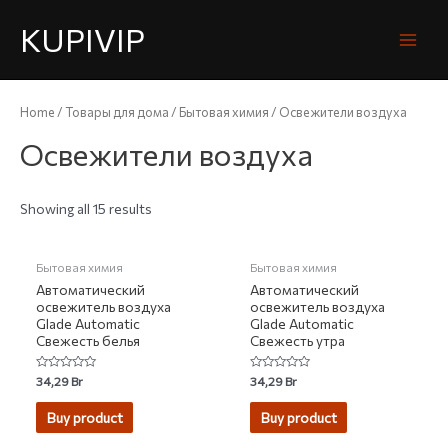
KUPIVIP
Home
/
Товары для дома
/
Бытовая химия
/ Освежители воздуха
Освежители воздуха
Showing all 15 results
Бытовая химия
Бытовая химия
Автоматический
Автоматический
освежитель воздуха
освежитель воздуха
Glade Automatic
Glade Automatic
Свежесть белья
Свежесть утра
Rated
Rated
34,29
Br
34,29
Br
0
0
out
out
of
of
Buy product
Buy product
5
5