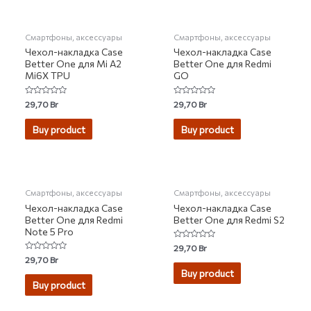
Смартфоны, аксессуары
Смартфоны, аксессуары
Чехол-накладка Case
Чехол-накладка Case
Better One для Mi A2
Better One для Redmi
Mi6X TPU
GO
Rated
Rated
29,70
Br
29,70
Br
0
0
out
out
of
of
Buy product
Buy product
5
5
НЕТ НА СКЛАДЕ
НЕТ НА СКЛАДЕ
Смартфоны, аксессуары
Смартфоны, аксессуары
Чехол-накладка Case
Чехол-накладка Case
Better One для Redmi
Better One для Redmi S2
Note 5 Pro
Rated
29,70
Br
0
Rated
29,70
Br
out
0
of
Buy product
out
5
of
Buy product
5
НЕТ НА СКЛАДЕ
НЕТ НА СКЛАДЕ