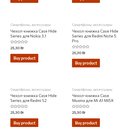
НЕТ НА СКЛАДЕ
НЕТ НА СКЛАДЕ
Смартфоны, аксессуары
Смартфоны, аксессуары
Чехол-книжка Case Hide
Чехол-книжка Case Hide
Series для Nokia 3.1
Series для Redmi Note 5
Pro
Rated
25,30
Br
0
Rated
25,30
Br
out
0
of
Buy product
out
5
of
Buy product
5
НЕТ НА СКЛАДЕ
Смартфоны, аксессуары
Смартфоны, аксессуары
Чехол-книжка Case Hide
Чехол-книжка Case
Series для Redmi S2
Muxma для Mi A1 Mi5X
Rated
Rated
25,30
Br
25,30
Br
0
0
out
out
of
of
Buy product
Buy product
5
5