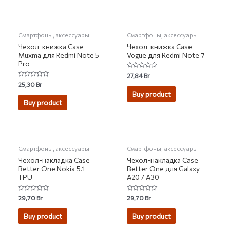
НЕТ НА СКЛАДЕ
НЕТ НА СКЛАДЕ
Смартфоны, аксессуары
Смартфоны, аксессуары
Чехол-книжка Case
Чехол-книжка Case
Muxma для Redmi Note 5
Vogue для Redmi Note 7
Pro
Rated
27,84
Br
0
Rated
25,30
Br
out
0
of
Buy product
out
5
of
Buy product
5
НЕТ НА СКЛАДЕ
НЕТ НА СКЛАДЕ
Смартфоны, аксессуары
Смартфоны, аксессуары
Чехол-накладка Case
Чехол-накладка Case
Better One Nokia 5.1
Better One для Galaxy
TPU
A20 / A30
Rated
Rated
29,70
Br
29,70
Br
0
0
out
out
of
of
Buy product
Buy product
5
5