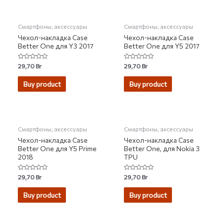
Смартфоны, аксессуары
Смартфоны, аксессуары
Чехол-накладка Case
Чехол-накладка Case
Better One для Y3 2017
Better One для Y5 2017
Rated
Rated
29,70
Br
29,70
Br
0
0
out
out
of
of
Buy product
Buy product
5
5
НЕТ НА СКЛАДЕ
НЕТ НА СКЛАДЕ
Смартфоны, аксессуары
Смартфоны, аксессуары
Чехол-накладка Case
Чехол-накладка Case
Better One для Y5 Prime
Better One, для Nokia 3
2018
TPU
Rated
Rated
29,70
Br
29,70
Br
0
0
out
out
of
of
Buy product
Buy product
5
5
НЕТ НА СКЛАДЕ
НЕТ НА СКЛАДЕ