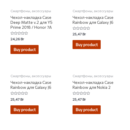
Смартфоны, аксессуары
Смартфоны, аксессуары
Чехол-накладка Case
Чехол-накладка Case
Deep Matte v.2 для Y5
Rainbow для Galaxy J6
Prime 2018 / Honor 7A
Rated
25,47
Br
0
Rated
24,26
Br
out
0
of
Buy product
out
5
of
Buy product
5
НЕТ НА СКЛАДЕ
НЕТ НА СКЛАДЕ
Смартфоны, аксессуары
Смартфоны, аксессуары
Чехол-накладка Case
Чехол-накладка Case
Rainbow для Galaxy J6
Rainbow для Nokia 2
Rated
Rated
25,47
Br
25,47
Br
0
0
out
out
of
of
Buy product
Buy product
5
5
НЕТ НА СКЛАДЕ