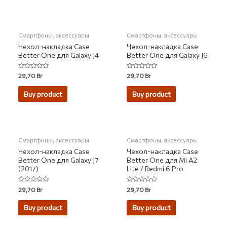
НЕТ НА СКЛАДЕ
НЕТ НА СКЛАДЕ
Смартфоны, аксессуары
Смартфоны, аксессуары
Чехол-накладка Case
Чехол-накладка Case
Better One для Galaxy J4
Better One для Galaxy J6
Rated
Rated
29,70
Br
29,70
Br
0
0
out
out
of
of
Buy product
Buy product
5
5
НЕТ НА СКЛАДЕ
НЕТ НА СКЛАДЕ
Смартфоны, аксессуары
Смартфоны, аксессуары
Чехол-накладка Case
Чехол-накладка Case
Better One для Galaxy J7
Better One для Mi A2
(2017)
Lite / Redmi 6 Pro
Rated
Rated
29,70
Br
29,70
Br
0
0
out
out
of
of
Buy product
Buy product
5
5
НЕТ НА СКЛАДЕ
НЕТ НА СКЛАДЕ