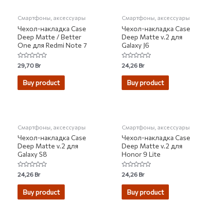
Смартфоны, аксессуары
Смартфоны, аксессуары
Чехол-накладка Case
Чехол-накладка Case
Deep Matte / Better
Deep Matte v.2 для
One для Redmi Note 7
Galaxy J6
Rated
Rated
29,70
Br
24,26
Br
0
0
out
out
of
of
Buy product
Buy product
5
5
НЕТ НА СКЛАДЕ
НЕТ НА СКЛАДЕ
Смартфоны, аксессуары
Смартфоны, аксессуары
Чехол-накладка Case
Чехол-накладка Case
Deep Matte v.2 для
Deep Matte v.2 для
Galaxy S8
Honor 9 Lite
Rated
Rated
24,26
Br
24,26
Br
0
0
out
out
of
of
Buy product
Buy product
5
5
НЕТ НА СКЛАДЕ
НЕТ НА СКЛАДЕ