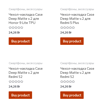
Смартфоны, аксессуары
Смартфоны, аксессуары
Чехол-накладка Case
Чехол-накладка Case
Deep Matte v.2 для
Deep Matte v.2 для
Honor 9 Lite TPU
Redmi 5 Plus
Rated
Rated
24,26
Br
24,26
Br
0
0
out
out
of
of
Buy product
Buy product
5
5
НЕТ НА СКЛАДЕ
НЕТ НА СКЛАДЕ
Смартфоны, аксессуары
Смартфоны, аксессуары
Чехол-накладка Case
Чехол-накладка Case
Deep Matte v.2 для
Deep Matte v.2 для
Redmi S2
Redmi S2
Rated
Rated
24,26
Br
24,26
Br
0
0
out
out
of
of
Buy product
Buy product
5
5
НЕТ НА СКЛАДЕ
НЕТ НА СКЛАДЕ