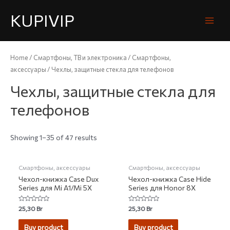
KUPIVIP
Home
/
Смартфоны, ТВ и электроника
/
Смартфоны,
аксессуары
/ Чехлы, защитные стекла для телефонов
Чехлы, защитные стекла для
телефонов
Showing 1–35 of 47 results
НЕТ НА СКЛАДЕ
НЕТ НА СКЛАДЕ
Смартфоны, аксессуары
Смартфоны, аксессуары
Чехол-книжка Case Dux
Чехол-книжка Case Hide
Series для Mi A1/Mi 5X
Series для Honor 8X
Rated
Rated
25,30
Br
25,30
Br
0
0
out
out
of
of
Buy product
Buy product
5
5