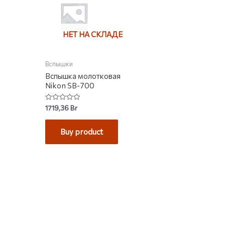
НЕТ НА СКЛАДЕ
Вспышки
Вспышка молотковая
Nikon SB-700
Rated
1719,36
Br
0
out
of
Buy product
5