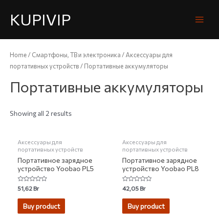
KUPIVIP
Home
/
Смартфоны, ТВ и электроника
/
Аксессуары для
портативных устройств
/ Портативные аккумуляторы
Портативные аккумуляторы
Showing all 2 results
НЕТ НА СКЛАДЕ
НЕТ НА СКЛАДЕ
Аксессуары для
Аксессуары для
портативных устройств
портативных устройств
Портативное зарядное
Портативное зарядное
устройство Yoobao PL5
устройство Yoobao PL8
Rated
Rated
51,62
Br
42,05
Br
0
0
out
out
of
of
Buy product
Buy product
5
5