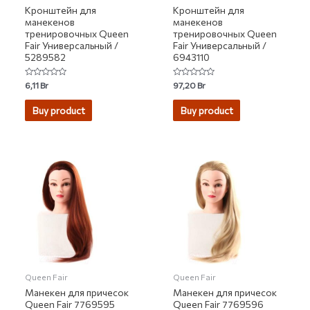
Кронштейн для
Кронштейн для
манекенов
манекенов
тренировочных Queen
тренировочных Queen
Fair Универсальный /
Fair Универсальный /
5289582
6943110
Rated
Rated
6,11
Br
97,20
Br
0
0
out
out
of
of
Buy product
Buy product
5
5
Queen Fair
Queen Fair
Манекен для причесок
Манекен для причесок
Queen Fair 7769595
Queen Fair 7769596