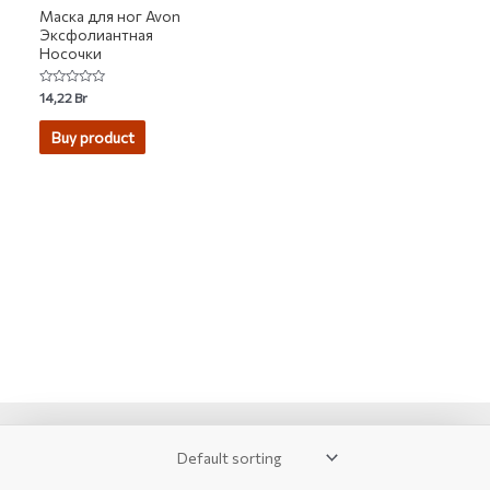
Маска для ног Avon
Эксфолиантная
Носочки
Rated
14,22
Br
0
out
of
Buy product
5
2007-2026 © KUPIVIP - тысячи модных товаров с доставкой