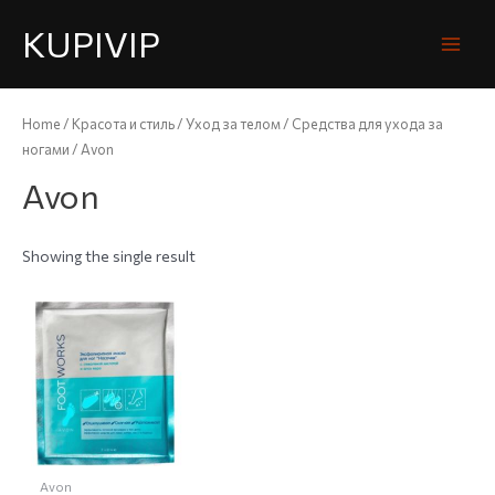
KUPIVIP
Home
/
Красота и стиль
/
Уход за телом
/
Средства для ухода за
ногами
/ Avon
Avon
Showing the single result
Avon