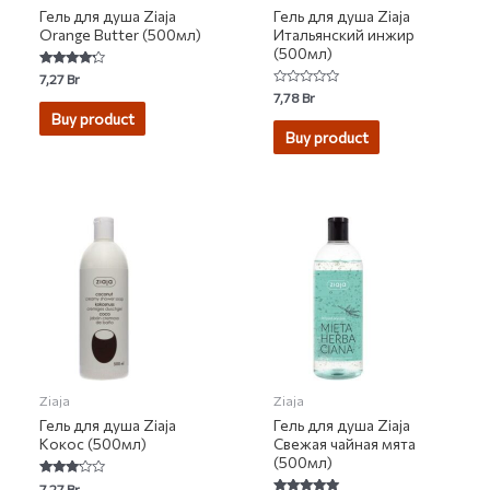
Гель для душа Ziaja
Гель для душа Ziaja
Orange Butter (500мл)
Итальянский инжир
(500мл)
Rated
7,27
Br
4.00
Rated
7,78
Br
out of 5
0
Buy product
out
of
Buy product
5
Ziaja
Ziaja
Гель для душа Ziaja
Гель для душа Ziaja
Кокос (500мл)
Свежая чайная мята
(500мл)
Rated
7,27
Br