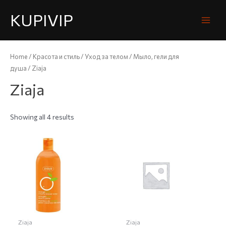
KUPIVIP
Home
/
Красота и стиль
/
Уход за телом
/
Мыло, гели для
душа
/ Ziaja
Ziaja
Showing all 4 results
Ziaja
Ziaja