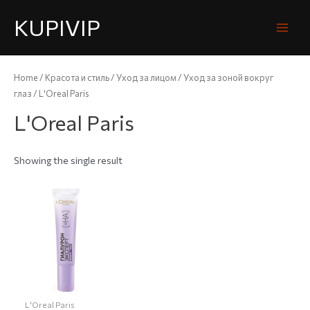
KUPIVIP
Home
/
Красота и стиль
/
Уход за лицом
/
Уход за зоной вокруг
глаз
/ L'Oreal Paris
L'Oreal Paris
Showing the single result
L'Oreal Paris