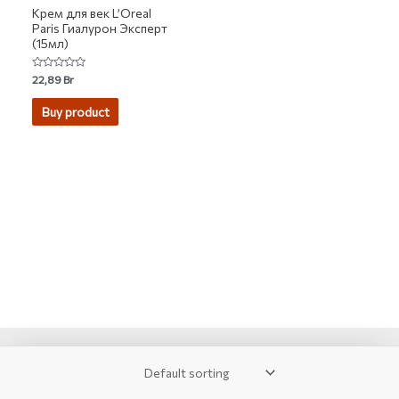
Крем для век L’Oreal
Paris Гиалурон Эксперт
(15мл)
Rated
22,89
Br
0
out
of
Buy product
5
2007-2026 © KUPIVIP - тысячи модных товаров с доставкой