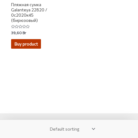
Пляжная сумка
Galanteya 22820 /
0с2020к45
(бирюзовый)
Rated
39,60
Br
0
out
of
Buy product
5
2007-2026 © KUPIVIP - тысячи модных товаров с доставкой