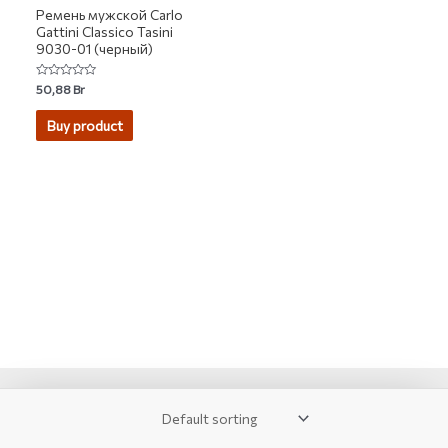
Ремень мужской Carlo
Gattini Classico Tasini
9030-01 (черный)
Rated
50,88
Br
0
out
of
Buy product
5
2007-2026 © KUPIVIP - тысячи модных товаров с доставкой