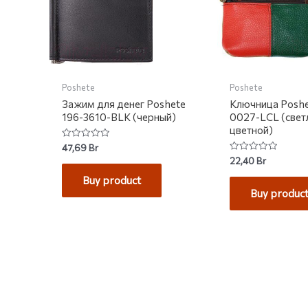
Poshete
Poshete
Зажим для денег Poshete
Ключница Poshe
196-3610-BLK (черный)
0027-LCL (свет
цветной)
Rated
47,69
Br
0
Rated
22,40
Br
out
0
of
out
Buy product
5
of
Buy produc
5