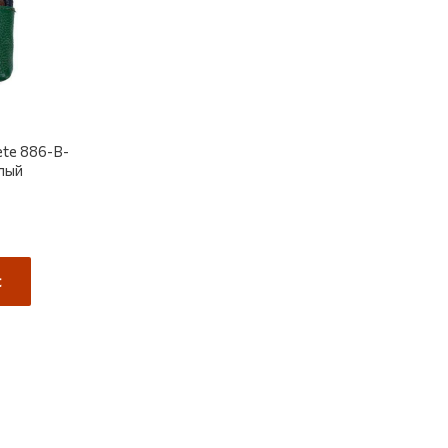
te 886-B-
лый
t