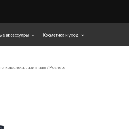
ые аксессуары
Косметика и уход
е, кошельки, визитницы
/ Poshete