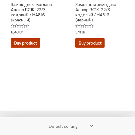
Замок для чемодана
Замок для чемодана
Аллюр ВС1К-22/3
Аллюр ВС1К-22/3
кодовый / НА816
кодовый / НА816
(красный)
(черный)
Rated
Rated
6,43
Br
5,11
Br
0
0
out
out
of
of
Buy product
Buy product
5
5
2007-2026 © KUPIVIP - тысячи модных товаров с доставкой