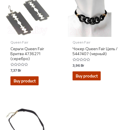
Queen Fair
Queen Fair
Серьги Queen Fair
Чокер Queen Fair Цепь /
Бритва 4736271
5447407 (черный)
(серебро)
Rated
3,96
Br
0
Rated
7,37
Br
out
0
of
Buy product
out
5
of
Buy product
5