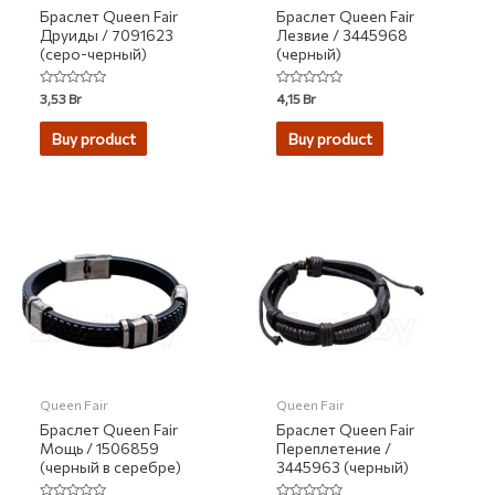
Браслет Queen Fair
Браслет Queen Fair
Друиды / 7091623
Лезвие / 3445968
(серо-черный)
(черный)
Rated
Rated
3,53
Br
4,15
Br
0
0
out
out
of
of
Buy product
Buy product
5
5
Queen Fair
Queen Fair
Браслет Queen Fair
Браслет Queen Fair
Мощь / 1506859
Переплетение /
(черный в серебре)
3445963 (черный)