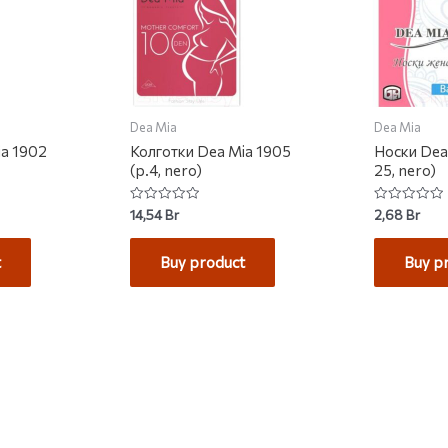
Dea Mia
Dea Mia
ia 1902
Колготки Dea Mia 1905
Носки Dea 
(р.4, nero)
25, nero)
Rated
Rated
14,54
Br
2,68
Br
0
0
out
out
of
of
t
Buy product
Buy p
5
5