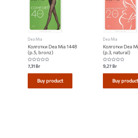
Dea Mia
Dea Mia
Колготки Dea Mia 1448
Колготки Dea M
(р.5, bronz)
(р.3, natural)
Rated
Rated
7,31
Br
9,27
Br
0
0
out
out
of
of
Buy product
Buy produc
5
5