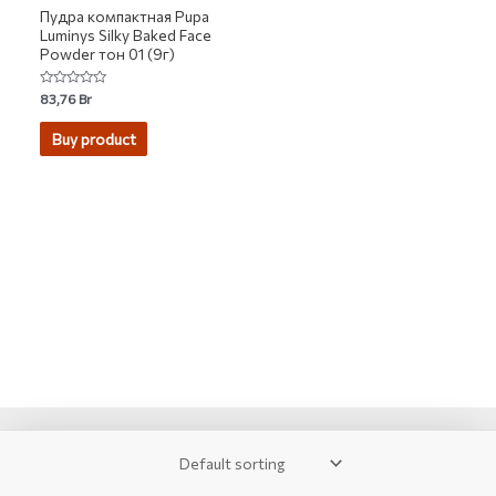
Пудра компактная Pupa
Luminys Silky Baked Face
Powder тон 01 (9г)
Rated
83,76
Br
0
out
of
Buy product
5
2007-2026 © KUPIVIP - тысячи модных товаров с доставкой