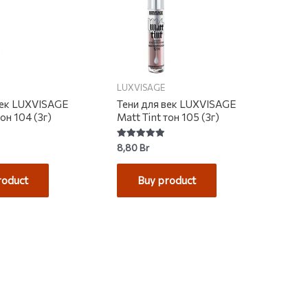
LUXVISAGE
век LUXVISAGE
Тени для век LUXVISAGE
тон 104 (3г)
Matt Tint тон 105 (3г)
Rated
8,80
Br
5.00
out of 5
roduct
Buy product