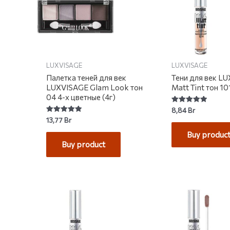
LUXVISAGE
LUXVISAGE
Палетка теней для век
Тени для век L
LUXVISAGE Glam Look тон
Matt Tint тон 101
04 4-х цветные (4г)
Rated
8,84
Br
5.00
Rated
13,77
Br
out of 5
5.00
out of 5
Buy produc
Buy product