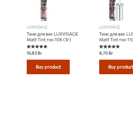
LUXVISAGE
LUXVISAGE
Тени для век LUXVISAGE
Тени для век L
Matt Tint тон 106 (3г)
Matt Tint тон 110
Rated
Rated
10,83
Br
8,70
Br
5.00
5.00
out of 5
out of 5
Buy product
Buy produc