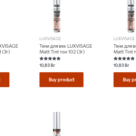
LUXVISAGE
LUXVISAGE
UXVISAGE
Тени для век LUXVISAGE
Тени для 
 (3г)
Matt Tint тон 102 (3г)
Matt Tint 
Rated
Rated
10,83
Br
10,83
Br
5.00
5.00
out of 5
out of 5
t
Buy product
Buy p