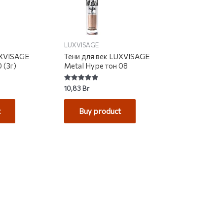
LUXVISAGE
UXVISAGE
Тени для век LUXVISAGE
 (3г)
Metal Hype тон 08
Rated
10,83
Br
5.00
out of 5
t
Buy product