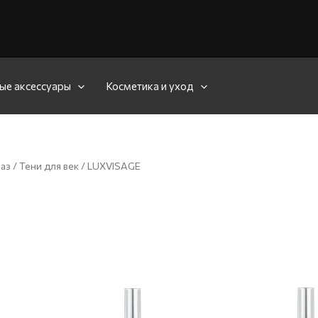
ые аксессуары
Косметика и уход
лаз
/
Тени для век
/ LUXVISAGE