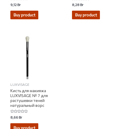
Rated
Rated
9,12
Br
8,28
Br
0
5.00
out
out of 5
of
Buy product
Buy product
5
LUXVISAGE
Кисть для макияжа
LUXVISAGE № 7 для
растушевки теней
натуральный ворс
Rated
8,66
Br
0
out
of
Buy product
5