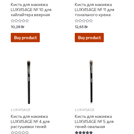
Кисть для макияжа
Кисть для макияжа
LUXVISAGE № 10 для
LUXVISAGE № 11 для
хайлайтера веерная
тонального крема
Rated
Rated
10,28
Br
12,65
Br
0
0
out
out
of
of
Buy product
Buy product
5
5
LUXVISAGE
LUXVISAGE
Кисть для макияжа
Кисть для макияжа
LUXVISAGE № 4 для
LUXVISAGE № 5 для
растушевки теней
теней овальная