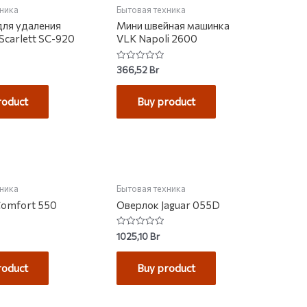
хника
Бытовая техника
ля удаления
Мини швейная машинка
Scarlett SC-920
VLK Napoli 2600
Rated
366,52
Br
0
out
of
roduct
Buy product
5
НЕТ НА СКЛАДЕ
хника
Бытовая техника
Comfort 550
Оверлок Jaguar 055D
Rated
1025,10
Br
0
out
of
roduct
Buy product
5
НА СКЛАДЕ