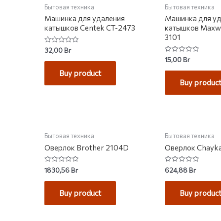
Бытовая техника
Бытовая техника
Машинка для удаления
Машинка для у
катышков Centek CT-2473
катышков Maxw
3101
Rated
32,00
Br
0
Rated
15,00
Br
out
0
of
out
Buy product
5
of
Buy produc
5
НЕТ НА СКЛАДЕ
Бытовая техника
Бытовая техника
Оверлок Brother 2104D
Оверлок Chayk
Rated
Rated
1830,56
Br
624,88
Br
0
0
out
out
of
of
Buy product
Buy produc
5
5
НЕТ НА С