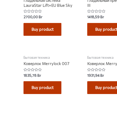
Гладильная система
Гладильный пре
LauraStar Lift+EU Blue Sky
III
Rated
Rated
2700,00
Br
1418,59
Br
0
0
out
out
of
of
Buy product
Buy produc
5
5
НЕТ НА СКЛАДЕ
НЕТ НА С
Бытовая техника
Бытовая техника
Коверлок Merrylock 007
Коверлок Merry
Rated
Rated
1835,78
Br
1931,94
Br
0
0
out
out
of
of
Buy product
Buy produc
5
5