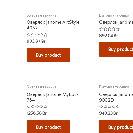
Бытовая техника
Бытовая техника
Оверлок Janome ArtStyle
Оверлок Janom
4057
Rated
892,04
Br
0
Rated
903,87
Br
out
0
of
out
Buy produc
5
of
Buy product
5
НЕТ НА СКЛАДЕ
НЕТ НА С
Бытовая техника
Бытовая техника
Оверлок Janome MyLock
Оверлок Janom
784
9002D
Rated
Rated
1258,56
Br
949,23
Br
0
0
out
out
of
of
Buy product
Buy produc
5
5