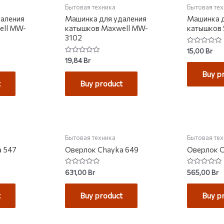
Бытовая техника
Бытовая те
даления
Машинка для удаления
Машинка д
ell MW-
катышков Maxwell MW-
катышков 
3102
Rated
15,00
Br
0
Rated
19,84
Br
out
0
of
out
Buy p
5
of
t
Buy product
5
Бытовая техника
Бытовая те
a 547
Оверлок Chayka 649
Оверлок 
Rated
Rated
631,00
Br
565,00
Br
0
0
out
out
of
of
t
Buy product
Buy p
5
5
КЛАДЕ
НЕТ 