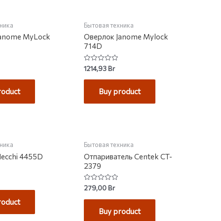
хника
Бытовая техника
Janome MyLock
Оверлок Janome Mylock
714D
Rated
1214,93
Br
0
out
of
roduct
Buy product
5
НЕТ НА СКЛАДЕ
хника
Бытовая техника
ecchi 4455D
Отпариватель Centek CT-
2379
Rated
279,00
Br
0
out
roduct
of
Buy product
5