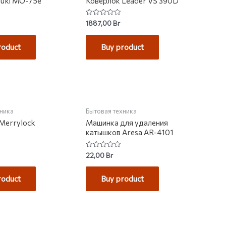
Juki MO-75e
Коверлок Leader VS 390D
Rated
1887,00
Br
0
out
of
roduct
Buy product
5
хника
Бытовая техника
Merrylock
Машинка для удаления
катышков Aresa AR-4101
Rated
22,00
Br
0
out
of
roduct
Buy product
5
НЕТ НА СКЛАДЕ