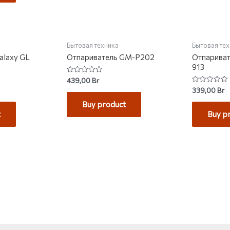
Бытовая техника
Бытовая те
alaxy GL
Отпариватель GM-P202
Отпаривате
913
Rated
439,00
Br
0
Rated
339,00
Br
out
0
of
out
Buy product
5
of
t
Buy p
5