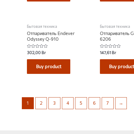
НЕТ НА СКЛАДЕ
Бытовая техника
Бытовая техника
Отпариватель Endever
Отпариватель G
Odyssey Q-910
6206
Rated
Rated
302,00
Br
147,61
Br
0
0
out
out
of
of
Buy product
Buy produc
5
5
1
2
3
4
5
6
7
→