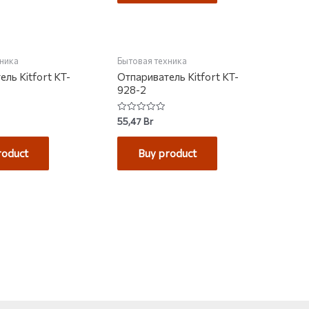
хника
Бытовая техника
ль Kitfort KT-
Отпариватель Kitfort KT-
928-2
Rated
55,47
Br
0
out
of
roduct
Buy product
5