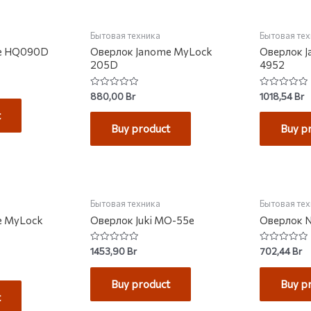
Бытовая техника
Бытовая те
e HQ090D
Оверлок Janome MyLock
Оверлок 
205D
4952
Rated
Rated
880,00
Br
1018,54
Br
0
0
out
out
t
of
of
Buy product
Buy p
5
5
КЛАДЕ
Бытовая техника
Бытовая те
e MyLock
Оверлок Juki MO-55e
Оверлок N
Rated
Rated
1453,90
Br
702,44
Br
0
0
out
out
of
of
Buy product
Buy p
5
5
t