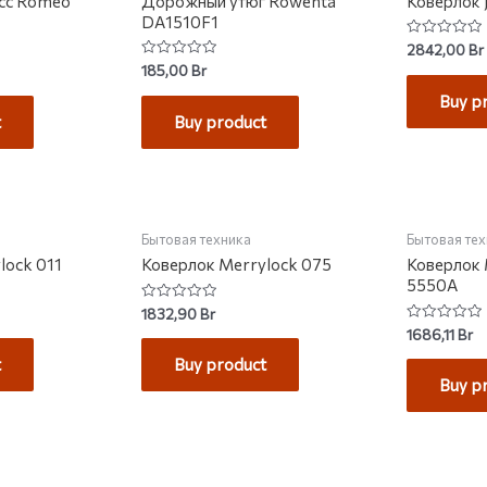
сс Romeo
Дорожный утюг Rowenta
Коверлок 
DA1510F1
Rated
2842,00
Br
0
Rated
185,00
Br
out
0
of
out
Buy p
5
of
t
Buy product
5
КЛАДЕ
НЕТ НА СКЛАДЕ
Бытовая техника
Бытовая те
lock 011
Коверлок Merrylock 075
Коверлок 
5550A
Rated
1832,90
Br
0
Rated
1686,11
Br
out
0
of
out
t
Buy product
5
of
Buy p
5
НЕТ НА СКЛАДЕ