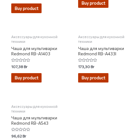
of
Buy product
out
5
of
Buy product
5
НЕТ НА СКЛАДЕ
Аксессуары для кухонной
Аксессуары для кухонной
техники
техники
Чаша для мультиварки
Чаша для мультиварки
Redmond RB-A1403
Redmond RB-A433I
Rated
Rated
107,38
Br
173,30
Br
0
0
out
out
of
of
Buy product
Buy product
5
5
Аксессуары для кухонной
техники
Чаша для мультиварки
Redmond RB-A543
Rated
96,62
Br
0