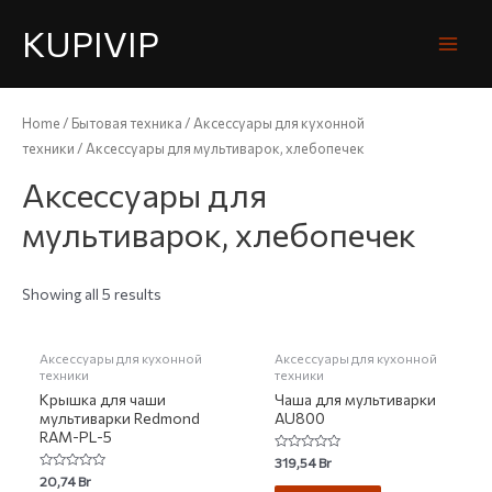
KUPIVIP
Home
/
Бытовая техника
/
Аксессуары для кухонной
техники
/ Аксессуары для мультиварок, хлебопечек
Аксессуары для
мультиварок, хлебопечек
Showing all 5 results
НЕТ НА СКЛАДЕ
НЕТ НА СКЛАДЕ
Аксессуары для кухонной
Аксессуары для кухонной
техники
техники
Крышка для чаши
Чаша для мультиварки
мультиварки Redmond
AU800
RAM-PL-5
Rated
319,54
Br
0
Rated
20,74
Br
out
0