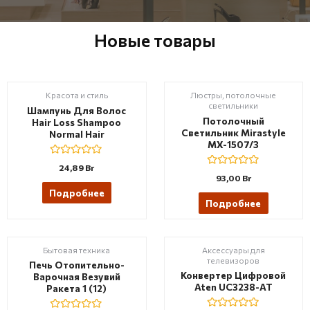
Новые товары
Красота и стиль
Люстры, потолочные
светильники
Шампунь Для Волос
Потолочный
Hair Loss Shampoo
Светильник Mirastyle
Normal Hair
MX-1507/3
R
24,89
Br
a
R
93,00
Br
t
a
e
t
Подробнее
d
e
Подробнее
0
d
o
0
u
o
t
u
o
t
Бытовая техника
Аксессуары для
f
o
телевизоров
5
f
Печь Отопительно-
5
Конвертер Цифровой
Варочная Везувий
Aten UC3238-AT
Ракета 1 (12)