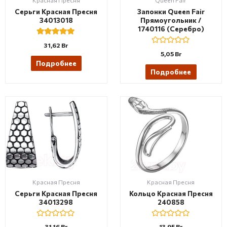
Красная Пресня
Queen Fair
Серьги Красная Пресня
Запонки Queen Fair
34013018
Прямоугольник /
1740116 (серебро)
Rated
31,62
Br
5.00
R
5,05
Br
out of 5
a
Подробнее
t
e
Подробнее
d
0
o
u
t
o
f
5
Красная Пресня
Красная Пресня
Серьги Красная Пресня
Кольцо Красная Пресня
34013298
240858
R
R
31,16
Br
13,95
Br