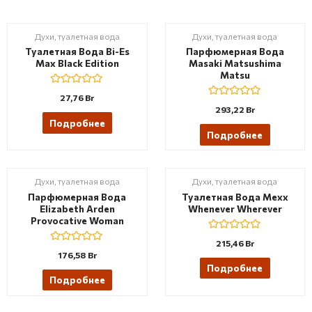
Духи, туалетная вода
Духи, туалетная вода
Туалетная Вода Bi-Es
Парфюмерная Вода
Max Black Edition
Masaki Matsushima
Matsu
R
27,76
Br
a
R
293,22
Br
t
a
e
Подробнее
t
d
e
Подробнее
0
d
o
0
u
o
t
u
o
t
Духи, туалетная вода
Духи, туалетная вода
f
o
5
f
Парфюмерная Вода
Туалетная Вода Mexx
5
Elizabeth Arden
Whenever Wherever
Provocative Woman
R
215,46
Br
a
R
176,58
Br
t
a
e
Подробнее
t
d
e
Подробнее
0
d
o
0
u
o
t