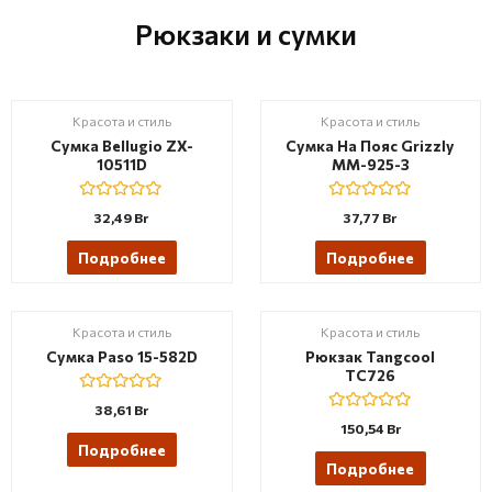
t
u
o
t
Рюкзаки и сумки
f
o
5
f
5
Красота и стиль
Красота и стиль
Сумка Bellugio ZX-
Сумка На Пояс Grizzly
10511D
MM-925-3
R
R
32,49
Br
37,77
Br
a
a
t
t
e
e
Подробнее
Подробнее
d
d
0
0
o
o
u
u
t
t
Красота и стиль
Красота и стиль
o
o
f
f
Сумка Paso 15-582D
Рюкзак Tangcool
5
5
TC726
R
38,61
Br
a
R
150,54
Br
t
a
e
Подробнее
t
d
e
Подробнее
0
d
o