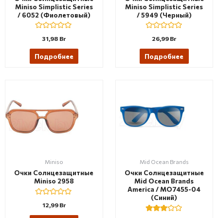
Miniso Simplistic Series
Miniso Simplistic Series
/ 6052 (фиолетовый)
/ 5949 (черный)
R
R
31,98
Br
26,99
Br
a
a
t
t
e
e
Подробнее
Подробнее
d
d
0
0
o
o
u
u
t
t
o
o
f
f
5
5
Miniso
Mid Ocean Brands
Очки Солнцезащитные
Очки Солнцезащитные
Miniso 2958
Mid Ocean Brands
America / MO7455-04
(синий)
R
12,99
Br
a
t
Rated