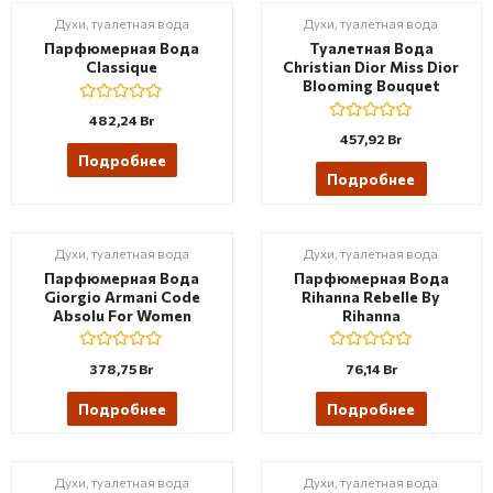
u
o
t
Духи, туалетная вода
Духи, туалетная вода
f
o
5
f
Парфюмерная Вода
Туалетная Вода
5
Classique
Christian Dior Miss Dior
Blooming Bouquet
R
482,24
Br
a
R
457,92
Br
t
a
e
Подробнее
t
d
e
Подробнее
0
d
o
0
u
o
t
u
o
t
Духи, туалетная вода
Духи, туалетная вода
f
o
5
f
Парфюмерная Вода
Парфюмерная Вода
5
Giorgio Armani Code
Rihanna Rebelle By
Absolu For Women
Rihanna
R
R
378,75
Br
76,14
Br
a
a
t
t
e
e
Подробнее
Подробнее
d
d
0
0
o
o
u
u
t
t
Духи, туалетная вода
Духи, туалетная вода
o
o