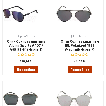
Alpina Sports
JBL Polarized
Очки Солнцезащитные
Очки Солнцезащитные
Alpina Sports A 107 /
JBL Polarized 1928
A85173-31 (черный)
(черный/черный)
R
R
218,91
Br
44,06
Br
a
a
t
t
e
e
Подробнее
Подробнее
d
d
0
0
o
o
u
u
t
t
o
o
f
f
5
5