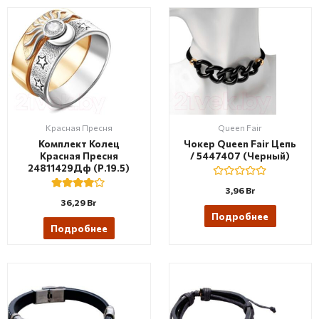
Красная Пресня
Queen Fair
Комплект Колец
Чокер Queen Fair Цепь
Красная Пресня
/ 5447407 (черный)
24811429Дф (р.19.5)
R
3,96
Br
a
Rated
36,29
Br
t
4.00
e
Подробнее
out of 5
d
Подробнее
0
o
u
t
o
f
5