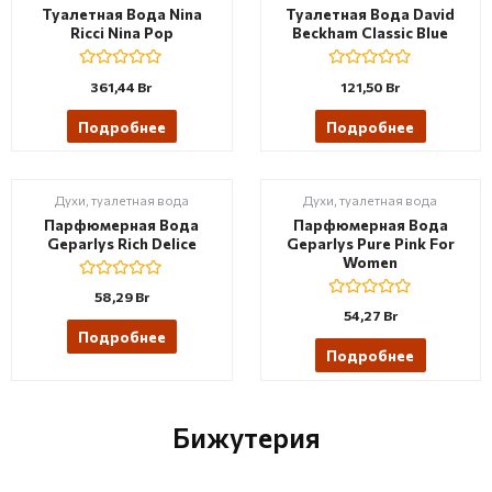
f
f
Туалетная Вода Nina
Туалетная Вода David
5
5
Ricci Nina Pop
Beckham Classic Blue
R
R
361,44
Br
121,50
Br
a
a
t
t
e
e
Подробнее
Подробнее
d
d
0
0
o
o
u
u
t
t
Духи, туалетная вода
Духи, туалетная вода
o
o
f
f
Парфюмерная Вода
Парфюмерная Вода
5
5
Geparlys Rich Delice
Geparlys Pure Pink For
Women
R
58,29
Br
a
R
54,27
Br
t
a
e
Подробнее
t
d
e
Подробнее
0
d
o
0
u
o
t
u
o
t
Бижутерия
f
o
5
f
5