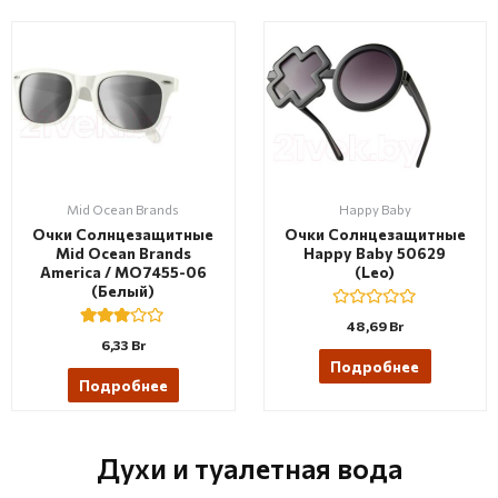
u
t
o
f
5
Mid Ocean Brands
Happy Baby
Очки Солнцезащитные
Очки Солнцезащитные
Mid Ocean Brands
Happy Baby 50629
America / MO7455-06
(Leo)
(белый)
R
48,69
Br
a
Rated
6,33
Br
t
3.00
e
Подробнее
out of 5
d
Подробнее
0
o
u
t
o
Духи и туалетная вода
f
5