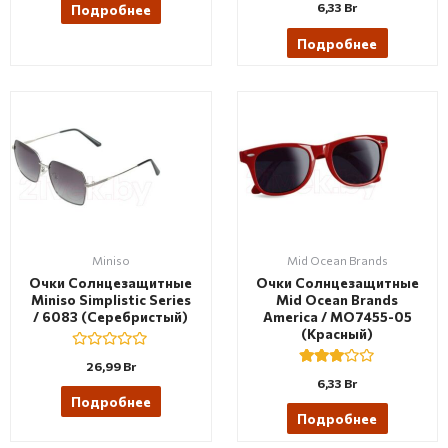
e
6,33
Br
Подробнее
3.00
d
out of 5
0
Подробнее
o
u
t
o
f
5
Miniso
Mid Ocean Brands
Очки Солнцезащитные
Очки Солнцезащитные
Miniso Simplistic Series
Mid Ocean Brands
/ 6083 (серебристый)
America / MO7455-05
(красный)
R
26,99
Br
a
Rated
6,33
Br
t
3.00
e
Подробнее
out of 5
d
Подробнее
0
o